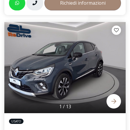
Richiedi informazioni
1
/
13
USATO