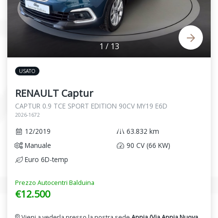
1
/
13
USATO
RENAULT Captur
CAPTUR 0.9 TCE SPORT EDITION 90CV MY19 E6D
2026-1672
12/2019
63.832 km
Manuale
90 CV (66 KW)
Euro 6D-temp
Prezzo Autocentri Balduina
€12.500
Vieni a vederla presso la nostra sede
Appia (Via Appia Nuova,