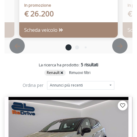
In promozione
In p
€ 26.200
€ 
Scheda veicolo
Sch
5 risultati
La ricerca ha prodotto:
Renault
Rimuovi filtri
Ordina per
Annunci più recenti