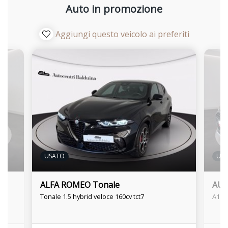
Auto in promozione
Aggiungi questo veicolo ai preferiti
USATO
US
ALFA ROMEO Tonale
AUDI
Tonale 1.5 hybrid veloce 160cv tct7
A1 al