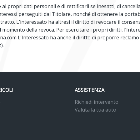
 ai propri dati personali e di rettificarli se inesatti, di cancel
nteressi perseguiti dal Titolare, nonché di ottenere la portab
to. L’interessato ha altresì il diritto di revocare il consens
 momento della revoca. Per esercitare i propri diritti, l’Inte
ina.com
L’Interessato ha anche il diritto di proporre reclamo
t
).
EICOLI
ASSISTENZA
e
Richiedi intervento
Valuta la tua auto