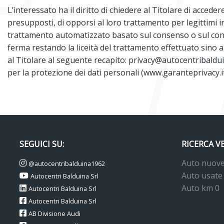
L’interessato ha il diritto di chiedere al Titolare di accedere
presupposti, di opporsi al loro trattamento per legittimi i
trattamento automatizzato basato sul consenso o sul contrat
ferma restando la liceità del trattamento effettuato sino al
al Titolare al seguente recapito:
privacy@autocentribaldu
per la protezione dei dati personali (
www.garanteprivacy.i
SEGUICI SU:
RICERCA V
Auto nuov
@autocentribalduina1962
Auto usate
Autocentri Balduina Srl
Auto km 0
Autocentri Balduina Srl
Autocentri Balduina Srl
AB Divisione Audi