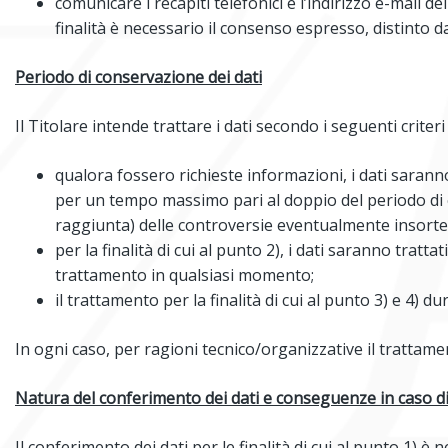
comunicare i recapiti telefonici e l’indirizzo e-mail d
finalità è necessario il consenso espresso, distinto da
Periodo di conservazione dei dati
Il Titolare intende trattare i dati secondo i seguenti criter
qualora fossero richieste informazioni, i dati saranno
per un tempo massimo pari al doppio del periodo di e
raggiunta) delle controversie eventualmente insorte
per la finalità di cui al punto 2), i dati saranno tra
trattamento in qualsiasi momento;
il trattamento per la finalità di cui al punto 3) e 4) d
In ogni caso, per ragioni tecnico/organizzative il trattame
Natura del conferimento dei dati e conseguenze in caso di 
Il conferimento dei dati per le finalità di cui al punto 1) è 