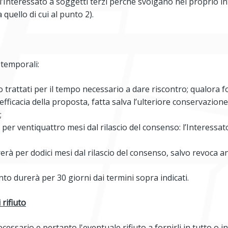
ell’Interessato a soggetti terzi perché svolgano nel proprio int
 quello di cui al punto 2).
i temporali:
 trattati per il tempo necessario a dare riscontro; qualora fo
fficacia della proposta, fatta salva l’ulteriore conservazion
;
ttati per ventiquattro mesi dal rilascio del consenso: l’Intere
urerà per dodici mesi dal rilascio del consenso, salvo revoca an
nto durerà per 30 giorni dai termini sopra indicati.
rifiuto
necessario e pertanto l'eventuale rifiuto a fornirli in tutto o i