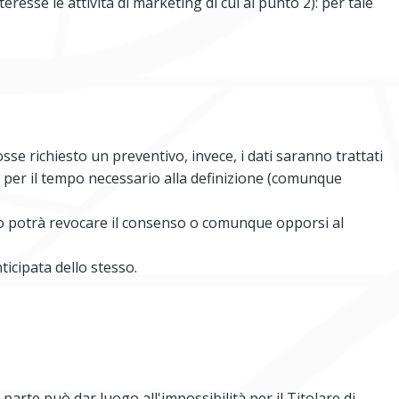
eresse le attività di marketing di cui al punto 2): per tale
sse richiesto un preventivo, invece, i dati saranno trattati
e per il tempo necessario alla definizione (comunque
ssato potrà revocare il consenso o comunque opporsi al
ticipata dello stesso.
n parte può dar luogo all'impossibilità per il Titolare di