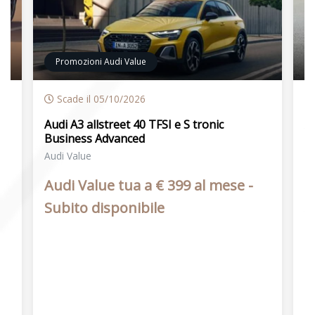
Promozioni Audi Value
Scade il 05/10/2026
Audi A3 allstreet 40 TFSI e S tronic
Au
Business Advanced
Au
10
Audi Value
C
Audi Value tua a € 399 al mese -
m
Subito disponibile
V