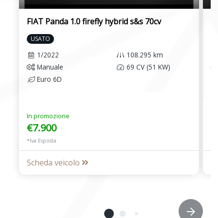
FIAT Panda 1.0 firefly hybrid s&s 70cv
FI
USATO
1/2022
108.295 km
Manuale
69 CV (51 KW)
Euro 6D
In promozione
€7.900
Pr
€
*Iva Esposta
Scheda veicolo
S