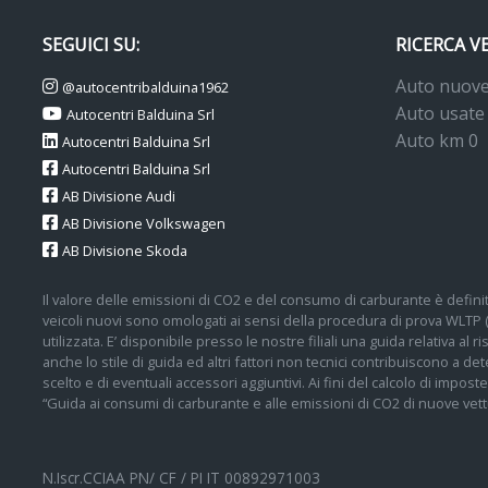
SEGUICI SU:
RICERCA V
Auto nuov
@autocentribalduina1962
Auto usate
Autocentri Balduina Srl
Auto km 0
Autocentri Balduina Srl
Autocentri Balduina Srl
AB Divisione Audi
AB Divisione Volkswagen
AB Divisione Skoda
Il valore delle emissioni di CO2 e del consumo di carburante è definit
veicoli nuovi sono omologati ai sensi della procedura di prova WLTP
utilizzata. E’ disponibile presso le nostre filiali una guida relativa al
anche lo stile di guida ed altri fattori non tecnici contribuiscono a 
scelto e di eventuali accessori aggiuntivi. Ai fini del calcolo di impos
“Guida ai consumi di carburante e alle emissioni di CO2 di nuove vettu
N.Iscr.CCIAA PN/ CF / PI IT 00892971003