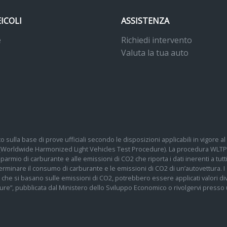
EICOLI
ASSISTENZA
e
Richiedi intervento
Valuta la tua auto
o sulla base di prove ufficiali secondo le disposizioni applicabili in vigore
 (Worldwide Harmonized Light Vehicles Test Procedure). La procedura WLTP 
 risparmio di carburante e alle emissioni di CO2 che riporta i dati inerenti a tu
determinare il consumo di carburante e le emissioni di CO2 di un’autovettura.
te che si basano sulle emissioni di CO2, potrebbero essere applicati valori div
re”, pubblicata dal Ministero dello Sviluppo Economico o rivolgervi presso un