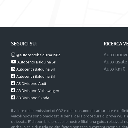
SEGUICI SU:
RICERCA V
Auto nuov
@autocentribalduina1962
Auto usate
Autocentri Balduina Srl
Auto km 0
Autocentri Balduina Srl
Autocentri Balduina Srl
AB Divisione Audi
AB Divisione Volkswagen
AB Divisione Skoda
Il valore delle emissioni di CO2 e del consumo di carburante è definit
veicoli nuovi sono omologati ai sensi della procedura di prova WLTP
utilizzata. E’ disponibile presso le nostre filiali una guida relativa al
anche lo stile di guida ed altri fattori non tecnici contribuiscono a 