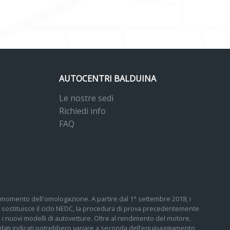
AUTOCENTRI BALDUINA
Le nostre sedi
Richiedi info
FAQ
 al momento dell'omologazione. A partire dal 1° settembre 2018, i
sostituisce il ciclo NEDC, la procedura di prova precedentemente
tti i nuovi modelli di autovetture. Oltre al rendimento del motore,
 I dati indicati potrebbero variare a seconda dell’equipaggiamento