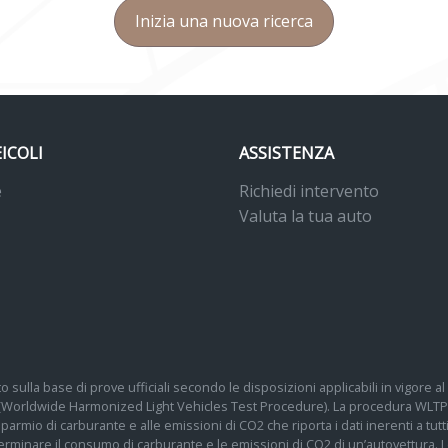
Inizia una nuova ricerca
EICOLI
ASSISTENZA
e
Richiedi intervento
Valuta la tua auto
o sulla base di prove ufficiali secondo le disposizioni applicabili in vigore
 (Worldwide Harmonized Light Vehicles Test Procedure). La procedura WLTP 
 risparmio di carburante e alle emissioni di CO2 che riporta i dati inerenti a tu
determinare il consumo di carburante e le emissioni di CO2 di un’autovettura.