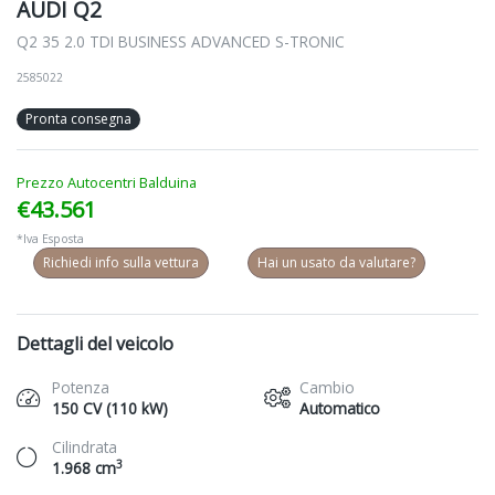
AUDI Q2
Q2 35 2.0 TDI BUSINESS ADVANCED S-TRONIC
2585022
Pronta consegna
Prezzo Autocentri Balduina
€43.561
*Iva Esposta
Richiedi info sulla vettura
Hai un usato da valutare?
Dettagli del veicolo
Potenza
Cambio
150 CV (110 kW)
Automatico
Cilindrata
3
1.968 cm