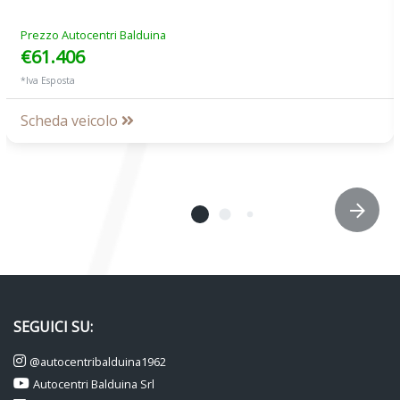
Prezzo Autocentri Balduina
€61.406
*Iva Esposta
Scheda veicolo
SEGUICI SU:
@autocentribalduina1962
Autocentri Balduina Srl