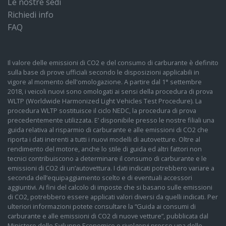
Le nostre sedi
Richiedi info
FAQ
Il valore delle emissioni di CO2 e del consumo di carburante è definito
sulla base di prove ufficiali secondo le disposizioni applicabili in
vigore al momento dell'omologazione. A partire dal 1° settembre
2018, i veicoli nuovi sono omologati ai sensi della procedura di prova
WLTP (Worldwide Harmonized Light Vehicles Test Procedure). La
procedura WLTP sostituisce il ciclo NEDC, la procedura di prova
precedentemente utilizzata. E’ disponibile presso le nostre filiali una
guida relativa al risparmio di carburante e alle emissioni di CO2 che
riporta i dati inerenti a tutti i nuovi modelli di autovetture. Oltre al
rendimento del motore, anche lo stile di guida ed altri fattori non
tecnici contribuiscono a determinare il consumo di carburante e le
emissioni di CO2 di un’autovettura. I dati indicati potrebbero variare a
seconda dell’equipaggiamento scelto e di eventuali accessori
aggiuntivi. Ai fini del calcolo di imposte che si basano sulle emissioni
di CO2, potrebbero essere applicati valori diversi da quelli indicati. Per
ulteriori informazioni potete consultare la “Guida ai consumi di
carburante e alle emissioni di CO2 di nuove vetture”, pubblicata dal
Ministero dello Sviluppo Economico o rivolgervi presso una delle