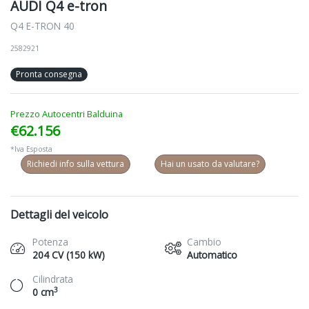
AUDI Q4 e-tron
Q4 E-TRON 40
2582921
Pronta consegna
Prezzo Autocentri Balduina
€62.156
*Iva Esposta
Richiedi info sulla vettura
Hai un usato da valutare?
Dettagli del veicolo
Potenza
Cambio
204 CV (150 kW)
Automatico
Cilindrata
3
0 cm