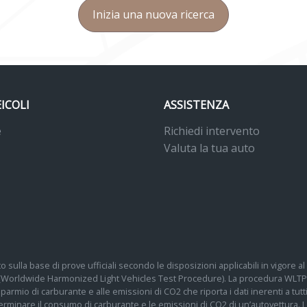
Inizia una nuova ricerca
EICOLI
ASSISTENZA
e
Richiedi intervento
Valuta la tua auto
o sulla base di prove ufficiali secondo le disposizioni applicabili in vigore
 (Worldwide Harmonized Light Vehicles Test Procedure). La procedura WLTP 
 risparmio di carburante e alle emissioni di CO2 che riporta i dati inerenti a tu
determinare il consumo di carburante e le emissioni di CO2 di un’autovettura.