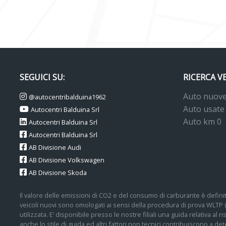
SEGUICI SU:
RICERCA V
Auto nuov
@autocentribalduina1962
Auto usate
Autocentri Balduina Srl
Auto km 0
Autocentri Balduina Srl
Autocentri Balduina Srl
AB Divisione Audi
AB Divisione Volkswagen
AB Divisione Skoda
Il valore delle emissioni di CO2 e del consumo di carburante è definit
veicoli nuovi sono omologati ai sensi della procedura di prova WLTP
utilizzata. E’ disponibile presso le nostre filiali una guida relativa al
anche lo stile di guida ed altri fattori non tecnici contribuiscono a 