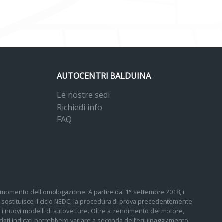
AUTOCENTRI BALDUINA
Le nostre sedi
Richiedi info
FAQ
 al momento dell'omologazione. A partire dal 1° settembre 2018, i
sostituisce il ciclo NEDC, la procedura di prova precedentemente
tti i nuovi modelli di autovetture. Oltre al rendimento del motore,
 I dati indicati potrebbero variare a seconda dell’equipaggiamento