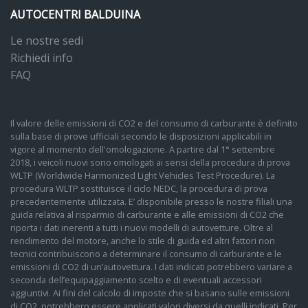
AUTOCENTRI BALDUINA
Le nostre sedi
Richiedi info
FAQ
Il valore delle emissioni di CO2 e del consumo di carburante è definito
sulla base di prove ufficiali secondo le disposizioni applicabili in
vigore al momento dell'omologazione. A partire dal 1° settembre
2018, i veicoli nuovi sono omologati ai sensi della procedura di prova
WLTP (Worldwide Harmonized Light Vehicles Test Procedure). La
procedura WLTP sostituisce il ciclo NEDC, la procedura di prova
precedentemente utilizzata. E’ disponibile presso le nostre filiali una
guida relativa al risparmio di carburante e alle emissioni di CO2 che
riporta i dati inerenti a tutti i nuovi modelli di autovetture. Oltre al
rendimento del motore, anche lo stile di guida ed altri fattori non
tecnici contribuiscono a determinare il consumo di carburante e le
emissioni di CO2 di un’autovettura. I dati indicati potrebbero variare a
seconda dell’equipaggiamento scelto e di eventuali accessori
aggiuntivi. Ai fini del calcolo di imposte che si basano sulle emissioni
di CO2, potrebbero essere applicati valori diversi da quelli indicati. Per