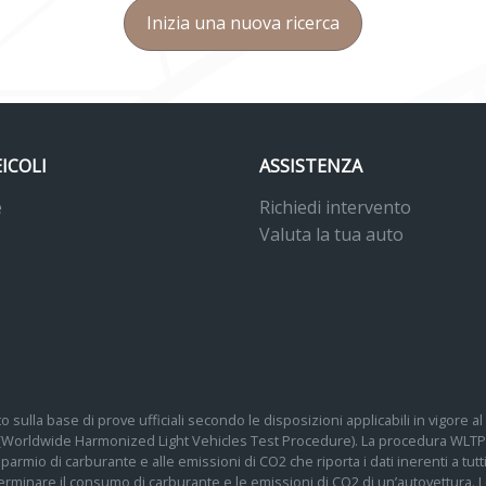
Inizia una nuova ricerca
EICOLI
ASSISTENZA
e
Richiedi intervento
Valuta la tua auto
o sulla base di prove ufficiali secondo le disposizioni applicabili in vigore
 (Worldwide Harmonized Light Vehicles Test Procedure). La procedura WLTP 
 risparmio di carburante e alle emissioni di CO2 che riporta i dati inerenti a tu
determinare il consumo di carburante e le emissioni di CO2 di un’autovettura.