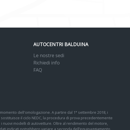
AUTOCENTRI BALDUINA
Le nostre sedi
Richiedi info
FAQ
 al momento dell'omologazione. A partire dal 1° settembre 2018, i
sostituisce il ciclo NEDC, la procedura di prova precedentemente
tti i nuovi modelli di autovetture. Oltre al rendimento del motore,
 I dati indicati potrebbero variare a seconda dell’equipaggiamento