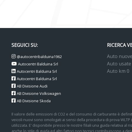
SEGUICI SU:
RICERCA V
Auto nuov
@autocentribalduina1962
Auto usate
Autocentri Balduina Srl
Auto km 0
Autocentri Balduina Srl
Autocentri Balduina Srl
AB Divisione Audi
AB Divisione Volkswagen
AB Divisione Skoda
Il valore delle emissioni di CO2 e del consumo di carburante è definit
veicoli nuovi sono omologati ai sensi della procedura di prova WLTP
utilizzata. E’ disponibile presso le nostre filiali una guida relativa al
anche lo stile di guida ed altri fattori non tecnici contribuiscono a 