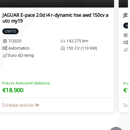
JAGUAR E-pace 2.0d i4 r-dynamic hse awd 150cv a
JE
uto my19
U
USATO
7/2020
142.275 km
Automatico
150 CV (110 KW)
Euro 6D-temp
Prezzo Autocentri Balduina
In 
€18.900
€1
Scheda veicolo
Sc