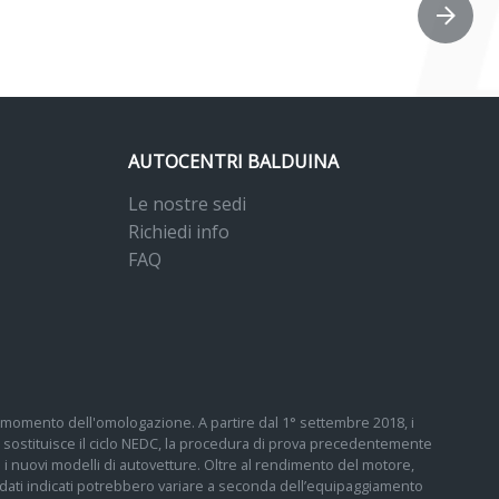
AUTOCENTRI BALDUINA
Le nostre sedi
Richiedi info
FAQ
 al momento dell'omologazione. A partire dal 1° settembre 2018, i
sostituisce il ciclo NEDC, la procedura di prova precedentemente
tti i nuovi modelli di autovetture. Oltre al rendimento del motore,
 I dati indicati potrebbero variare a seconda dell’equipaggiamento