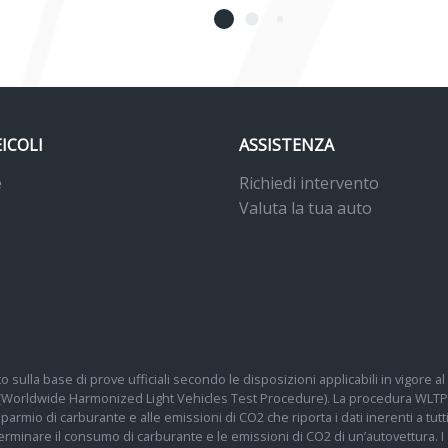
EICOLI
ASSISTENZA
e
Richiedi intervento
Valuta la tua auto
o sulla base di prove ufficiali secondo le disposizioni applicabili in vigore
 (Worldwide Harmonized Light Vehicles Test Procedure). La procedura WLTP 
 risparmio di carburante e alle emissioni di CO2 che riporta i dati inerenti a tu
determinare il consumo di carburante e le emissioni di CO2 di un’autovettura.