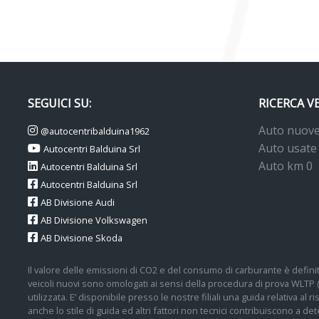
SEGUICI SU:
RICERCA V
Auto nuov
@autocentribalduina1962
Auto usate
Autocentri Balduina Srl
Auto km 0
Autocentri Balduina Srl
Autocentri Balduina Srl
AB Divisione Audi
AB Divisione Volkswagen
AB Divisione Skoda
Il valore delle emissioni di CO2 e del consumo di carburante è definit
veicoli nuovi sono omologati ai sensi della procedura di prova WLTP
utilizzata. E’ disponibile presso le nostre filiali una guida relativa al
anche lo stile di guida ed altri fattori non tecnici contribuiscono a 