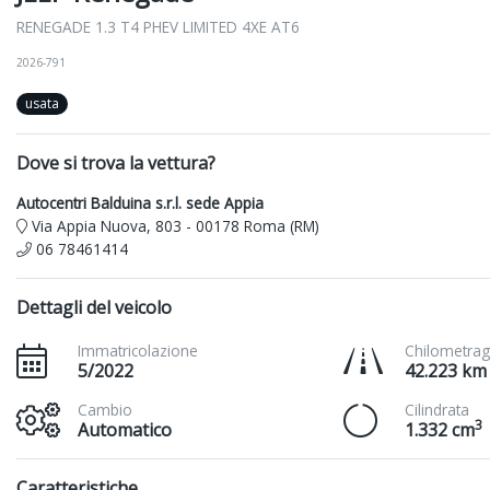
RENEGADE 1.3 T4 PHEV LIMITED 4XE AT6
2026-791
usata
Dove si trova la vettura?
Autocentri Balduina s.r.l. sede Appia
Via Appia Nuova, 803 - 00178 Roma (RM)
06 78461414
Dettagli del veicolo
Immatricolazione
Chilometrag
5/2022
42.223 km
Cambio
Cilindrata
3
Automatico
1.332 cm
Caratteristiche