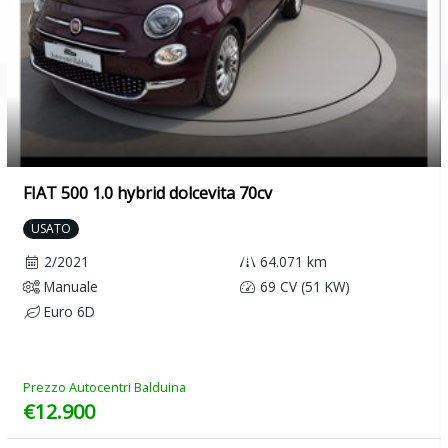
Specchietti retrovisivi esterni regolabili, richiudibili e riscaldabili
elettricamente
Spia controllo pneumatici
Tappetini anteriori e posteriori
Tasche portaoggetti agli schienali dei sedili anteriori
Tergicristalli anteriori a funzionamento intermittente
FIAT 500 1.0 hybrid dolcevita 70cv
Triangolo di emergenza
USATO
Vano portaoggetti sotto il sedile anteriore sinistro
2/2021
64.071 km
Manuale
69 CV (51 KW)
Volante multifunzionale
Euro 6D
Prezzo Autocentri Balduina
€12.900