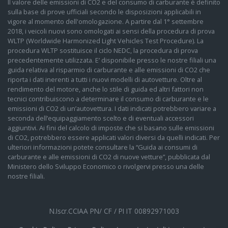
Il valore delle emissioni di CO2 e del consumo di carburante è definito
sulla base di prove ufficiali secondo le disposizioni applicabili in
vigore al momento dell'omologazione. A partire dal 1° settembre
2018, i veicoli nuovi sono omologati ai sensi della procedura di prova
WLTP (Worldwide Harmonized Light Vehicles Test Procedure). La
procedura WLTP sostituisce il ciclo NEDC, la procedura di prova
precedentemente utilizzata. E’ disponibile presso le nostre filiali una
guida relativa al risparmio di carburante e alle emissioni di CO2 che
riporta i dati inerenti a tutti i nuovi modelli di autovetture. Oltre al
rendimento del motore, anche lo stile di guida ed altri fattori non
tecnici contribuiscono a determinare il consumo di carburante e le
emissioni di CO2 di un’autovettura. I dati indicati potrebbero variare a
seconda dell’equipaggiamento scelto e di eventuali accessori
aggiuntivi. Ai fini del calcolo di imposte che si basano sulle emissioni
di CO2, potrebbero essere applicati valori diversi da quelli indicati. Per
ulteriori informazioni potete consultare la “Guida ai consumi di
carburante e alle emissioni di CO2 di nuove vetture”, pubblicata dal
Ministero dello Sviluppo Economico o rivolgervi presso una delle
nostre filiali.
N.Iscr.CCIAA PN/ CF / PI IT 00892971003