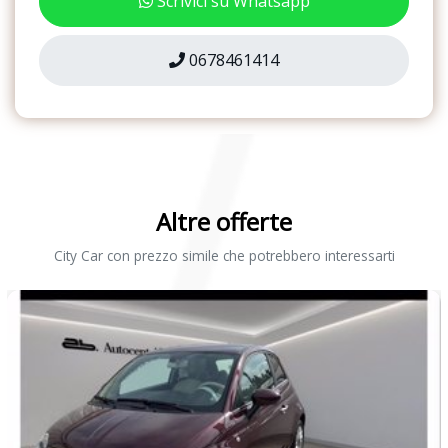
Scrivici su Whatsapp
Proiettori principali alogeni
Radio composition media da 8&apos;&apos;
0678461414
Ricezione radio digitale dab+
Riconoscimento pedoni
Rivestimento dei sedili in tessuto tracks 2
Scomparti portaoggetti nelle porte
Altre offerte
Sedile conducente e passeggero con regolazione in altezza
City Car con prezzo simile che potrebbero interessarti
Sedili anteiori sportivi
Segnale acustico e ottico per cinture di sicurezza anteriori e
posteriori non allacciate
Sistema di frenata anti collisione multipla - multi collision brake
Sistema start/stop con recupero dell&apos;energia in frenata