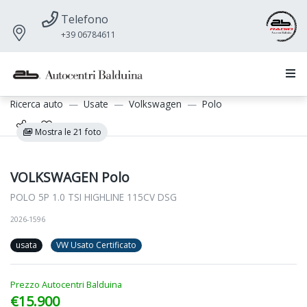
Telefono
+39 06784611
Ricerca auto
Usate
Volkswagen
Polo
Mostra le 21 foto
VOLKSWAGEN Polo
POLO 5P 1.0 TSI HIGHLINE 115CV DSG
2026-1596
usata
VW Usato Certificato
Prezzo Autocentri Balduina
€15.900