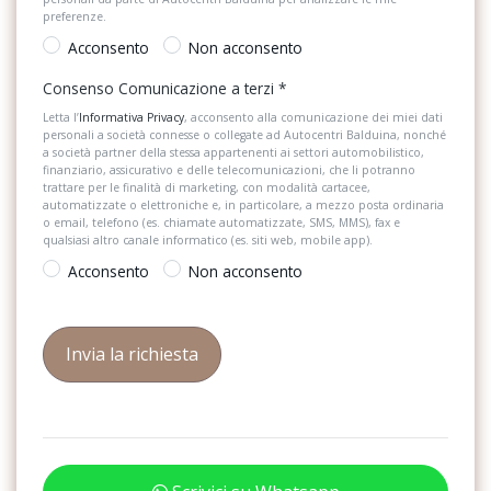
Sistema di protezione urto pedoni
Lane assist
preferenze.
Sistema di riconoscimento stanchezza guidatore
Acconsento
Non acconsento
Limitatore di velocità
Specchietti retrovisori elettrici e riscaldabili
Consenso Comunicazione a terzi
*
Luci diurne a led
Letta l’
Informativa Privacy
, acconsento alla comunicazione dei miei dati
Spoiler
personali a società connesse o collegate ad Autocentri Balduina, nonché
Luci interne led con spegnimento ritardato, 2 luci di lettura led
a società partner della stessa appartenenti ai settori automobilistico,
anteriori e posteriori
Start & Stop
finanziario, assicurativo e delle telecomunicazioni, che li potranno
trattare per le finalità di marketing, con modalità cartacee,
Occhiello di fissaggio isofix per seggiolini sui sedili posteriori
automatizzate o elettroniche e, in particolare, a mezzo posta ordinaria
Strumentazione digitale con display
o email, telefono (es. chiamate automatizzate, SMS, MMS), fax e
qualsiasi altro canale informatico (es. siti web, mobile app).
Parabrezza in vetro atermico
Tappetini
Acconsento
Non acconsento
Paraurti in colore carrozzeria e griglia del radiatore con listello
USB
cromato
Volante multifunzionale
Park pilot - sensori di parcheggio anteriori e posteriori con
frenata d&apos;emergenza in fase di manovra
Pomello della leva del cambio in pelle
Predisposizione per telefono cellulare con bluetooth