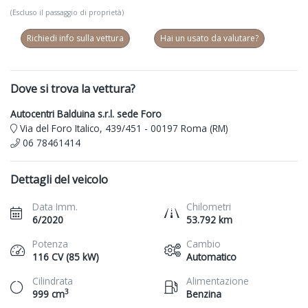
(Escluso il passaggio di proprietà)
Richiedi info sulla vettura
Hai un usato da valutare?
Dove si trova la vettura?
Autocentri Balduina s.r.l. sede Foro
Via del Foro Italico, 439/451 - 00197 Roma (RM)
06 78461414
Dettagli del veicolo
Data Imm.
Chilometri
6/2020
53.792 km
Potenza
Cambio
116 CV (85 kW)
Automatico
Cilindrata
Alimentazione
3
999 cm
Benzina