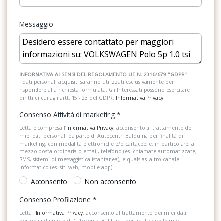
Filtro antipolvere e antipolline
Portaoggetti aggiuntivi
Messaggio
Front assist - sistema di assistenza alla frenata
Predisposizioni
Funzione coming home e leaving home
Radio DAB
Gruppi ottici posteriori alogeni rosso scuro
Sedili anteriori regolabili
INFORMATIVA AI SENSI DEL REGOLAMENTO UE N. 2016/679 "GDPR"
I dati personali acquisiti saranno utilizzati esclusivamente per
Gusci specchietti retrovisivi esterni e maniglie delle portiere in
rispondere alla richiesta formulata. Gli Interessati possono esercitare i
Sedili anteriori sportivi
colore carrozzeria
diritti di cui agli artt. 15 - 23 del GDPR.
Informativa Privacy
.
Sedili posteriori regolabili
Illuminazione ambiente (monocromatica) su inserti porte e
Consenso Attività di marketing
*
plancia strumenti
Sensori di Parcheggio Anterori e Posteriori
Letta e compresa l’
Informativa Privacy
, acconsento al trattamento dei
miei dati personali da parte di Autocentri Balduina per finalità di
Illuminazione vano bagagli
marketing, con modalità elettroniche e/o cartacee, e, in particolare, a
Sensori di pioggia
mezzo posta ordinaria o email, telefono (es. chiamate automatizzate,
SMS, sistemi di messaggistica istantanea), e qualsiasi altro canale
Ingresso usb compatibile con dispositivi apple (cavo escluso)
Sistema audio
informatico (es. siti web, mobile app).
Inserti decorativi deep iron lucido
Acconsento
Non acconsento
Sistema di assistenza al mantenimento della corsia
Consenso Profilazione
*
Kit antiforatura con compressore a 12 volt ed ermetizzante per
Sistema di frenata anti collisione
pneumatici
Letta l’
Informativa Privacy
, acconsento al trattamento dei miei dati
personali da parte di Autocentri Balduina per analizzare le mie