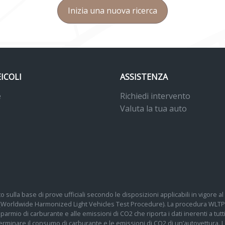
Inizia una nuova ricerca
EICOLI
ASSISTENZA
e
Richiedi intervento
Valuta la tua auto
o sulla base di prove ufficiali secondo le disposizioni applicabili in vigore
 (Worldwide Harmonized Light Vehicles Test Procedure). La procedura WLTP 
 risparmio di carburante e alle emissioni di CO2 che riporta i dati inerenti a tu
determinare il consumo di carburante e le emissioni di CO2 di un’autovettura.