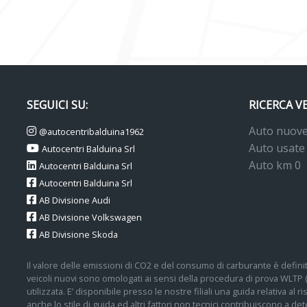
SEGUICI SU:
RICERCA V
Auto nuov
@autocentribalduina1962
Auto usate
Autocentri Balduina Srl
Auto km 0
Autocentri Balduina Srl
Autocentri Balduina Srl
AB Divisione Audi
AB Divisione Volkswagen
AB Divisione Skoda
Il valore delle emissioni di CO2 e del consumo di carburante è definit
veicoli nuovi sono omologati ai sensi della procedura di prova WLTP
utilizzata. E’ disponibile presso le nostre filiali una guida relativa al
anche lo stile di guida ed altri fattori non tecnici contribuiscono a 