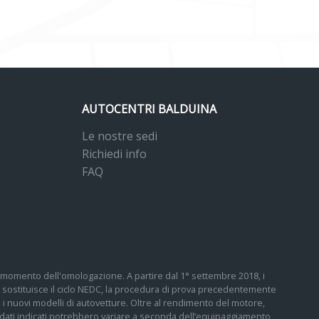
AUTOCENTRI BALDUINA
Le nostre sedi
Richiedi info
FAQ
 al momento dell'omologazione. A partire dal 1° settembre 2018, i
sostituisce il ciclo NEDC, la procedura di prova precedentemente
tti i nuovi modelli di autovetture. Oltre al rendimento del motore,
 I dati indicati potrebbero variare a seconda dell’equipaggiamento