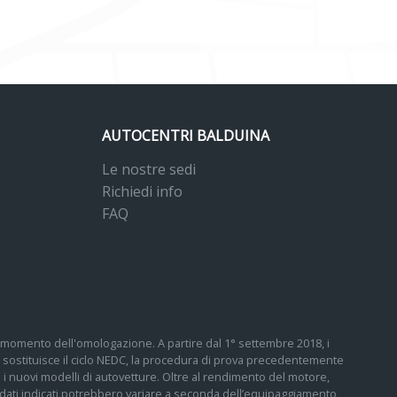
AUTOCENTRI BALDUINA
Le nostre sedi
Richiedi info
FAQ
 al momento dell'omologazione. A partire dal 1° settembre 2018, i
sostituisce il ciclo NEDC, la procedura di prova precedentemente
tti i nuovi modelli di autovetture. Oltre al rendimento del motore,
 I dati indicati potrebbero variare a seconda dell’equipaggiamento