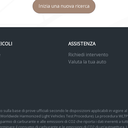
Inizia una nuova ricerca
EICOLI
ASSISTENZA
e
Richiedi intervento
Valuta la tua auto
o sulla base di prove ufficiali secondo le disposizioni applicabili in vigore
 (Worldwide Harmonized Light Vehicles Test Procedure). La procedura WLTP 
 risparmio di carburante e alle emissioni di CO2 che riporta i dati inerenti a tu
determinare il consumo di carburante e le emissioni di CO2 di un’autovettura.