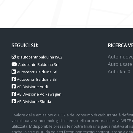
SEGUICI SU:
RICERCA V
Auto nuov
@autocentribalduina1962
Auto usate
Autocentri Balduina Srl
Auto km 0
Autocentri Balduina Srl
Autocentri Balduina Srl
AB Divisione Audi
AB Divisione Volkswagen
AB Divisione Skoda
Il valore delle emissioni di CO2 e del consumo di carburante è definit
veicoli nuovi sono omologati ai sensi della procedura di prova WLTP
utilizzata. E’ disponibile presso le nostre filiali una guida relativa al
anche lo stile di guida ed altri fattori non tecnici contribuiscono a 