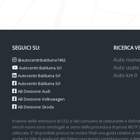
SEGUICI SU:
RICERCA V
Auto nuov
@autocentribalduina1962
Auto usate
Autocentri Balduina Srl
Auto km 0
Autocentri Balduina Srl
Autocentri Balduina Srl
AB Divisione Audi
AB Divisione Volkswagen
AB Divisione Skoda
Il valore delle emissioni di CO2 e del consumo di carburante è definit
veicoli nuovi sono omologati ai sensi della procedura di prova WLTP
utilizzata. E’ disponibile presso le nostre filiali una guida relativa al
anche lo stile di guida ed altri fattori non tecnici contribuiscono a 