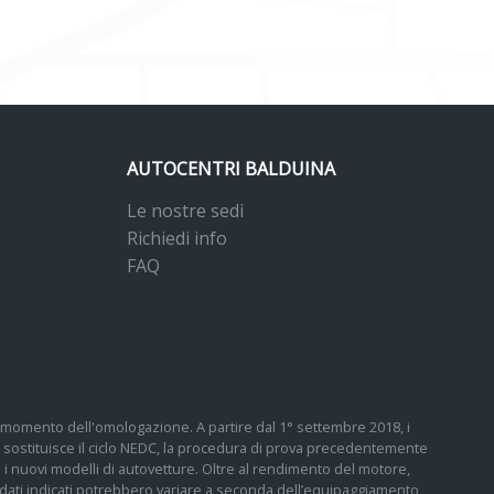
AUTOCENTRI BALDUINA
Le nostre sedi
Richiedi info
FAQ
 al momento dell'omologazione. A partire dal 1° settembre 2018, i
sostituisce il ciclo NEDC, la procedura di prova precedentemente
tti i nuovi modelli di autovetture. Oltre al rendimento del motore,
 I dati indicati potrebbero variare a seconda dell’equipaggiamento