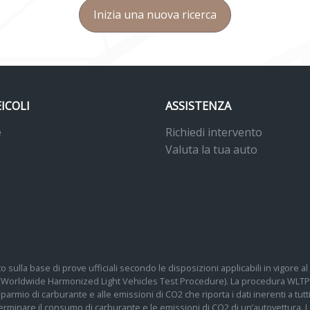
Inizia una nuova ricerca
EICOLI
ASSISTENZA
e
Richiedi intervento
Valuta la tua auto
o sulla base di prove ufficiali secondo le disposizioni applicabili in vigore
 (Worldwide Harmonized Light Vehicles Test Procedure). La procedura WLTP 
 risparmio di carburante e alle emissioni di CO2 che riporta i dati inerenti a tu
determinare il consumo di carburante e le emissioni di CO2 di un’autovettura.