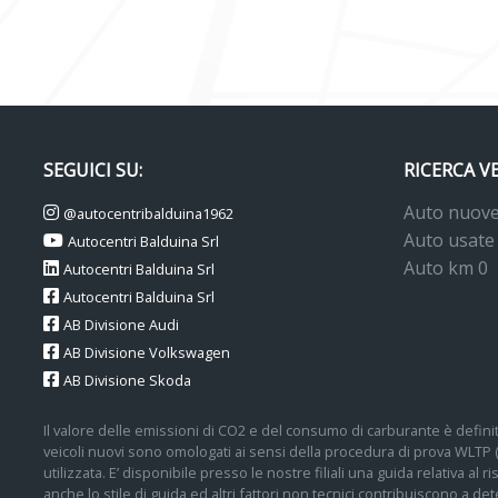
SEGUICI SU:
RICERCA V
Auto nuov
@autocentribalduina1962
Auto usate
Autocentri Balduina Srl
Auto km 0
Autocentri Balduina Srl
Autocentri Balduina Srl
AB Divisione Audi
AB Divisione Volkswagen
AB Divisione Skoda
Il valore delle emissioni di CO2 e del consumo di carburante è definit
veicoli nuovi sono omologati ai sensi della procedura di prova WLTP
utilizzata. E’ disponibile presso le nostre filiali una guida relativa al
anche lo stile di guida ed altri fattori non tecnici contribuiscono a 