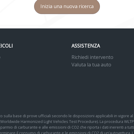
Inizia una nuova ricerca
EICOLI
ASSISTENZA
e
Richiedi intervento
Valuta la tua auto
o sulla base di prove ufficiali secondo le disposizioni applicabili in vigore
 (Worldwide Harmonized Light Vehicles Test Procedure). La procedura WLTP 
 risparmio di carburante e alle emissioni di CO2 che riporta i dati inerenti a tu
determinare il consumo di carburante e le emissioni di CO2 di un’autovettura.