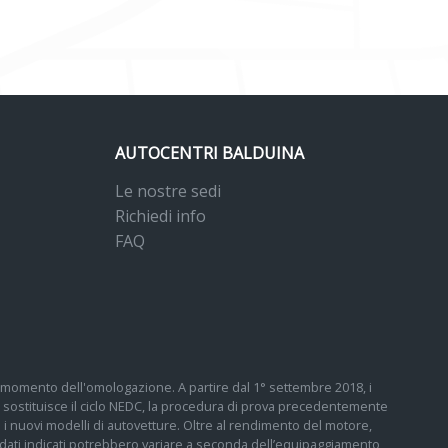
AUTOCENTRI BALDUINA
Le nostre sedi
Richiedi info
FAQ
 al momento dell'omologazione. A partire dal 1° settembre 2018, i
sostituisce il ciclo NEDC, la procedura di prova precedentemente
tti i nuovi modelli di autovetture. Oltre al rendimento del motore,
 I dati indicati potrebbero variare a seconda dell’equipaggiamento