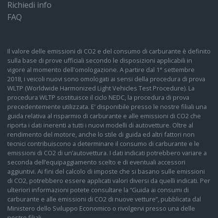
Richiedi info
FAQ
Il valore delle emissioni di CO2 e del consumo di carburante è definito
sulla base di prove ufficiali secondo le disposizioni applicabili in
vigore al momento dell'omologazione. A partire dal 1° settembre
2018, i veicoli nuovi sono omologati ai sensi della procedura di prova
WLTP (Worldwide Harmonized Light Vehicles Test Procedure). La
procedura WLTP sostituisce il ciclo NEDC, la procedura di prova
precedentemente utilizzata. E’ disponibile presso le nostre filiali una
guida relativa al risparmio di carburante e alle emissioni di CO2 che
riporta i dati inerenti a tutti i nuovi modelli di autovetture. Oltre al
rendimento del motore, anche lo stile di guida ed altri fattori non
tecnici contribuiscono a determinare il consumo di carburante e le
emissioni di CO2 di un’autovettura. I dati indicati potrebbero variare a
seconda dell’equipaggiamento scelto e di eventuali accessori
aggiuntivi. Ai fini del calcolo di imposte che si basano sulle emissioni
di CO2, potrebbero essere applicati valori diversi da quelli indicati. Per
ulteriori informazioni potete consultare la “Guida ai consumi di
carburante e alle emissioni di CO2 di nuove vetture”, pubblicata dal
Ministero dello Sviluppo Economico o rivolgervi presso una delle
nostre filiali.