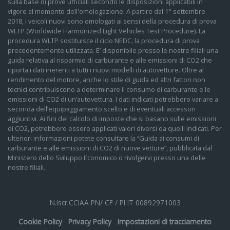
sulla base di prove ufficiali secondo le disposizioni applicabili in
vigore al momento dell'omologazione. A partire dal 1° settembre
2018, i veicoli nuovi sono omologati ai sensi della procedura di prova
WLTP (Worldwide Harmonized Light Vehicles Test Procedure). La
procedura WLTP sostituisce il ciclo NEDC, la procedura di prova
precedentemente utilizzata. E’ disponibile presso le nostre filiali una
guida relativa al risparmio di carburante e alle emissioni di CO2 che
riporta i dati inerenti a tutti i nuovi modelli di autovetture. Oltre al
rendimento del motore, anche lo stile di guida ed altri fattori non
tecnici contribuiscono a determinare il consumo di carburante e le
emissioni di CO2 di un’autovettura. I dati indicati potrebbero variare a
seconda dell’equipaggiamento scelto e di eventuali accessori
aggiuntivi. Ai fini del calcolo di imposte che si basano sulle emissioni
di CO2, potrebbero essere applicati valori diversi da quelli indicati. Per
ulteriori informazioni potete consultare la “Guida ai consumi di
carburante e alle emissioni di CO2 di nuove vetture”, pubblicata dal
Ministero dello Sviluppo Economico o rivolgervi presso una delle
nostre filiali.
N.Iscr.CCIAA PN/ CF / PI IT 00892971003
Cookie Policy
Privacy Policy
Impostazioni di tracciamento