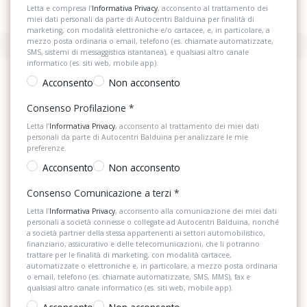
Letta e compresa l’
Informativa Privacy
, acconsento al trattamento dei
miei dati personali da parte di Autocentri Balduina per finalità di
marketing, con modalità elettroniche e/o cartacee, e, in particolare, a
mezzo posta ordinaria o email, telefono (es. chiamate automatizzate,
SMS, sistemi di messaggistica istantanea), e qualsiasi altro canale
informatico (es. siti web, mobile app).
Acconsento
Non acconsento
Consenso Profilazione
*
Letta l’
Informativa Privacy
, acconsento al trattamento dei miei dati
personali da parte di Autocentri Balduina per analizzare le mie
preferenze.
Acconsento
Non acconsento
Consenso Comunicazione a terzi
*
Letta l’
Informativa Privacy
, acconsento alla comunicazione dei miei dati
personali a società connesse o collegate ad Autocentri Balduina, nonché
a società partner della stessa appartenenti ai settori automobilistico,
finanziario, assicurativo e delle telecomunicazioni, che li potranno
trattare per le finalità di marketing, con modalità cartacee,
automatizzate o elettroniche e, in particolare, a mezzo posta ordinaria
o email, telefono (es. chiamate automatizzate, SMS, MMS), fax e
qualsiasi altro canale informatico (es. siti web, mobile app).