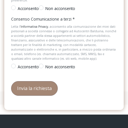
preferenze.
Acconsento
Non acconsento
Consenso Comunicazione a terzi
*
Letta l’
Informativa Privacy
, acconsento alla comunicazione dei miei dati
personali a società connesse o collegate ad Autocentri Balduina, nonché
a società partner della stessa appartenenti ai settori automobilistico,
finanziario, assicurativo e delle telecomunicazioni, che li potranno
trattare per le finalità di marketing, con modalità cartacee,
automatizzate o elettroniche e, in particolare, a mezzo posta ordinaria
o email, telefono (es. chiamate automatizzate, SMS, MMS), fax e
qualsiasi altro canale informatico (es. siti web, mobile app).
Acconsento
Non acconsento