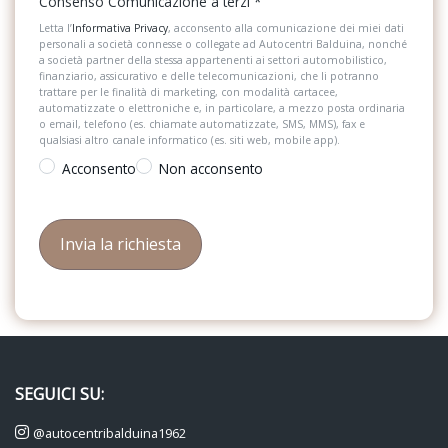
Consenso Comunicazione a terzi
*
Letta l’
Informativa Privacy
, acconsento alla comunicazione dei miei dati
personali a società connesse o collegate ad Autocentri Balduina, nonché
a società partner della stessa appartenenti ai settori automobilistico,
finanziario, assicurativo e delle telecomunicazioni, che li potranno
trattare per le finalità di marketing, con modalità cartacee,
automatizzate o elettroniche e, in particolare, a mezzo posta ordinaria
o email, telefono (es. chiamate automatizzate, SMS, MMS), fax e
qualsiasi altro canale informatico (es. siti web, mobile app).
Acconsento
Non acconsento
SEGUICI SU:
@autocentribalduina1962