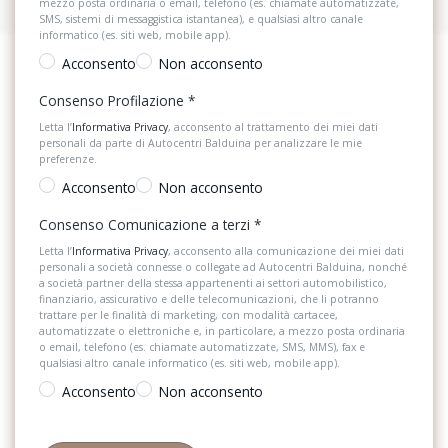
mezzo posta ordinaria o email, telefono (es. chiamate automatizzate,
SMS, sistemi di messaggistica istantanea), e qualsiasi altro canale
informatico (es. siti web, mobile app).
Acconsento
Non acconsento
Consenso Profilazione
*
Letta l’
Informativa Privacy
, acconsento al trattamento dei miei dati
personali da parte di Autocentri Balduina per analizzare le mie
preferenze.
Acconsento
Non acconsento
Consenso Comunicazione a terzi
*
Letta l’
Informativa Privacy
, acconsento alla comunicazione dei miei dati
personali a società connesse o collegate ad Autocentri Balduina, nonché
a società partner della stessa appartenenti ai settori automobilistico,
finanziario, assicurativo e delle telecomunicazioni, che li potranno
trattare per le finalità di marketing, con modalità cartacee,
automatizzate o elettroniche e, in particolare, a mezzo posta ordinaria
o email, telefono (es. chiamate automatizzate, SMS, MMS), fax e
qualsiasi altro canale informatico (es. siti web, mobile app).
Acconsento
Non acconsento