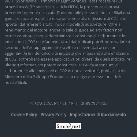
WLTP (Worldwide Harmonized Light Vehicles Test Procedure). La
procedura WLTP sostituisce il ciclo NEDC, la procedura di prova
precedentemente utilizzata. E’ disponibile presso le nostre filiali una
guida relativa al risparmio di carburante e alle emissioni di CO2 che
riporta i dati inerenti a tutti i nuovi modelli di autovetture. Oltre al
rendimento del motore, anche lo stile di guida ed altri fattori non
tecnici contribuiscono a determinare il consumo di carburante e le
emissioni di CO2 di un’autovettura. I dati indicati potrebbero variare a
seconda dell’equipaggiamento scelto e di eventuali accessori
aggiuntivi. Ai fini del calcolo di imposte che si basano sulle emissioni
di CO2, potrebbero essere applicati valori diversi da quelli indicati. Per
ulteriori informazioni potete consultare la “Guida ai consumi di
carburante e alle emissioni di CO2 di nuove vetture”, pubblicata dal
Ministero dello Sviluppo Economico o rivolgervi presso una delle
nostre filiali.
N.Iscr.CCIAA PN/ CF / PI IT 00892971003
Cookie Policy
Privacy Policy
Impostazioni di tracciamento