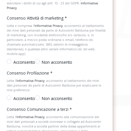
esercitare i diritti di cui agli artt. 15 - 23 del GDPR.
Informativa
Privacy
.
Consenso Attività di marketing
*
Letta e compresa l’
Informativa Privacy
, acconsento al trattamento
dei miei dati personali da parte di Autocentri Balduina per finalità
di marketing, con modalità elettroniche e/o cartacee, e, in
particolare, a mezzo posta ordinaria o email, telefono (es.
chiamate automatizzate, SMS, sistemi di messaggistica
istantanea), e qualsiasi altro canale informatico (es. siti web,
mobile app).
Acconsento
Non acconsento
Consenso Profilazione
*
Letta l’
Informativa Privacy
, acconsento al trattamento dei miei
dati personali da parte di Autocentri Balduina per analizzare le
mie preferenze.
Acconsento
Non acconsento
Consenso Comunicazione a terzi
*
Letta l’
Informativa Privacy
, acconsento alla comunicazione dei
miei dati personali a società connesse o collegate ad Autocentri
Balduina, nonché a società partner della stessa appartenenti ai