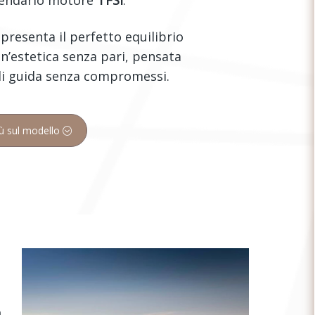
presenta il perfetto equilibrio
un’estetica senza pari, pensata
di guida senza compromessi.
iù sul modello
a