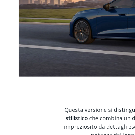
Questa versione si distingu
stilistico
che combina un
d
impreziosito da dettagli esc
potenza del leg