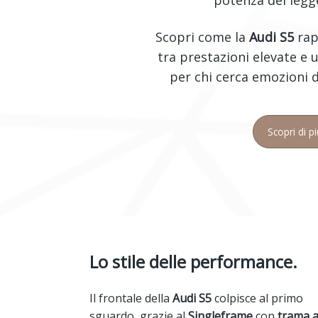
Scopri come la
Audi S5
rap
tra prestazioni elevate e 
per chi cerca emozioni 
Scopri di p
Lo stile delle performance.
Il frontale della
Audi S5
colpisce al primo
sguardo, grazie al
Singleframe
con
trama 