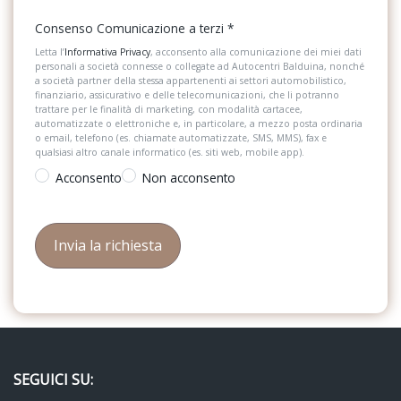
Consenso Comunicazione a terzi
*
Letta l’
Informativa Privacy
, acconsento alla comunicazione dei miei dati
personali a società connesse o collegate ad Autocentri Balduina, nonché
a società partner della stessa appartenenti ai settori automobilistico,
finanziario, assicurativo e delle telecomunicazioni, che li potranno
trattare per le finalità di marketing, con modalità cartacee,
automatizzate o elettroniche e, in particolare, a mezzo posta ordinaria
o email, telefono (es. chiamate automatizzate, SMS, MMS), fax e
qualsiasi altro canale informatico (es. siti web, mobile app).
Acconsento
Non acconsento
SEGUICI SU: