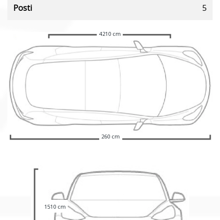
Posti
5
4210 cm
260 cm
1510 cm