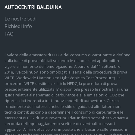
AUTOCENTRI BALDUINA
Le nostre sedi
Richiedi info
FAQ
Il valore delle emissioni di CO2 e del consumo di carburante è definito
sulla base di prove ufficiali secondo le disposizioni applicabili in
vigore al momento dell'omologazione. A partire dal 1° settembre
2018, i veicoli nuovi sono omologati ai sensi della procedura di prova
WLTP (Worldwide Harmonized Light Vehicles Test Procedure). La
procedura WLTP sostituisce il ciclo NEDC, la procedura di prova
precedentemente utilizzata. E’ disponibile presso le nostre filiali una
guida relativa al risparmio di carburante e alle emissioni di CO2 che
riporta i dati inerenti a tutti i nuovi modelli di autovetture. Oltre al
rendimento del motore, anche lo stile di guida ed altri fattori non
tecnici contribuiscono a determinare il consumo di carburante e le
emissioni di CO2 di un’autovettura. I dati indicati potrebbero variare a
seconda dell’equipaggiamento scelto e di eventuali accessori
aggiuntivi. Ai fini del calcolo di imposte che si basano sulle emissioni
di CO2, potrebbero essere applicati valori diversi da quelli indicati. Per