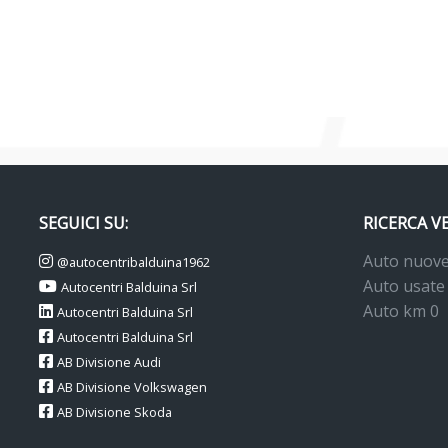
SEGUICI SU:
RICERCA V
Auto nuov
@autocentribalduina1962
Auto usate
Autocentri Balduina Srl
Auto km 0
Autocentri Balduina Srl
Autocentri Balduina Srl
AB Divisione Audi
AB Divisione Volkswagen
AB Divisione Skoda