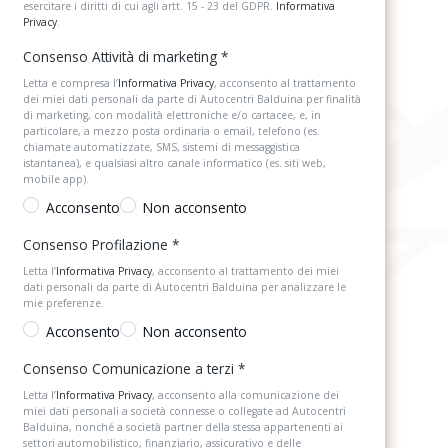
esercitare i diritti di cui agli artt. 15 - 23 del GDPR.
Informativa
Privacy
.
Consenso Attività di marketing
*
Letta e compresa l’
Informativa Privacy
, acconsento al trattamento
dei miei dati personali da parte di Autocentri Balduina per finalità
di marketing, con modalità elettroniche e/o cartacee, e, in
particolare, a mezzo posta ordinaria o email, telefono (es.
chiamate automatizzate, SMS, sistemi di messaggistica
istantanea), e qualsiasi altro canale informatico (es. siti web,
mobile app).
Acconsento
Non acconsento
Consenso Profilazione
*
Letta l’
Informativa Privacy
, acconsento al trattamento dei miei
dati personali da parte di Autocentri Balduina per analizzare le
mie preferenze.
Acconsento
Non acconsento
Consenso Comunicazione a terzi
*
Letta l’
Informativa Privacy
, acconsento alla comunicazione dei
miei dati personali a società connesse o collegate ad Autocentri
Balduina, nonché a società partner della stessa appartenenti ai
settori automobilistico, finanziario, assicurativo e delle