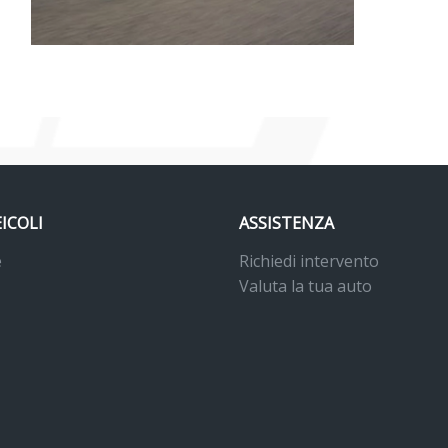
EICOLI
ASSISTENZA
e
Richiedi intervento
Valuta la tua auto