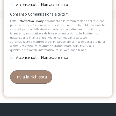
Acconsento
Non acconsento
Consenso Comunicazione a terzi
*
Letta l’
Informativa Privacy
, acconsento alla comunicazione dei miei dati
personali a società connesse o collegate ad Autocentri Balduina, nonché
a società partner della stessa appartenenti ai settori automobilistico,
finanziario, assicurativo e delle telecomunicazioni, che li potranno
trattare per le finalità di marketing, con modalità cartacee,
automatizzate o elettroniche e, in particolare, a mezzo posta ordinaria
o email, telefono (es. chiamate automatizzate, SMS, MMS), fax e
qualsiasi altro canale informatico (es. siti web, mobile app).
Acconsento
Non acconsento