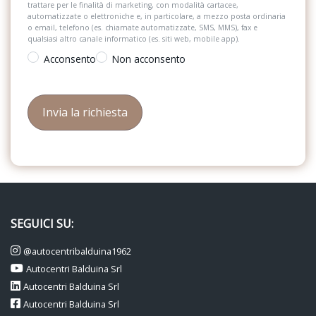
trattare per le finalità di marketing, con modalità cartacee,
automatizzate o elettroniche e, in particolare, a mezzo posta ordinaria
o email, telefono (es. chiamate automatizzate, SMS, MMS), fax e
qualsiasi altro canale informatico (es. siti web, mobile app).
Acconsento
Non acconsento
SEGUICI SU:
@autocentribalduina1962
Autocentri Balduina Srl
Autocentri Balduina Srl
Autocentri Balduina Srl