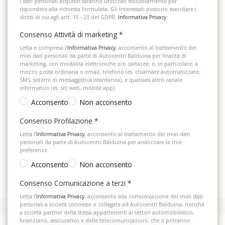
I dati personali acquisiti saranno utilizzati esclusivamente per
rispondere alla richiesta formulata. Gli Interessati possono esercitare i
diritti di cui agli artt. 15 - 23 del GDPR.
Informativa Privacy
.
Consenso Attività di marketing
*
Letta e compresa l’
Informativa Privacy
, acconsento al trattamento dei
miei dati personali da parte di Autocentri Balduina per finalità di
marketing, con modalità elettroniche e/o cartacee, e, in particolare, a
mezzo posta ordinaria o email, telefono (es. chiamate automatizzate,
SMS, sistemi di messaggistica istantanea), e qualsiasi altro canale
informatico (es. siti web, mobile app).
Acconsento
Non acconsento
Consenso Profilazione
*
Letta l’
Informativa Privacy
, acconsento al trattamento dei miei dati
personali da parte di Autocentri Balduina per analizzare le mie
preferenze.
Acconsento
Non acconsento
Consenso Comunicazione a terzi
*
Letta l’
Informativa Privacy
, acconsento alla comunicazione dei miei dati
personali a società connesse o collegate ad Autocentri Balduina, nonché
a società partner della stessa appartenenti ai settori automobilistico,
finanziario, assicurativo e delle telecomunicazioni, che li potranno