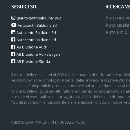
SEGUICI SU:
RICERCA V
Auto nuov
@autocentribalduina1962
Auto usate
Autocentri Balduina Srl
Auto km 0
Autocentri Balduina Srl
Autocentri Balduina Srl
AB Divisione Audi
AB Divisione Volkswagen
AB Divisione Skoda
Il valore delle emissioni di CO2 e del consumo di carburante è definit
veicoli nuovi sono omologati ai sensi della procedura di prova WLTP
utilizzata. E’ disponibile presso le nostre filiali una guida relativa al
anche lo stile di guida ed altri fattori non tecnici contribuiscono a 
scelto e di eventuali accessori aggiuntivi. Ai fini del calcolo di impos
“Guida ai consumi di carburante e alle emissioni di CO2 di nuove vettu
N.Iscr.CCIAA PN/ CF / PI IT 00892971003