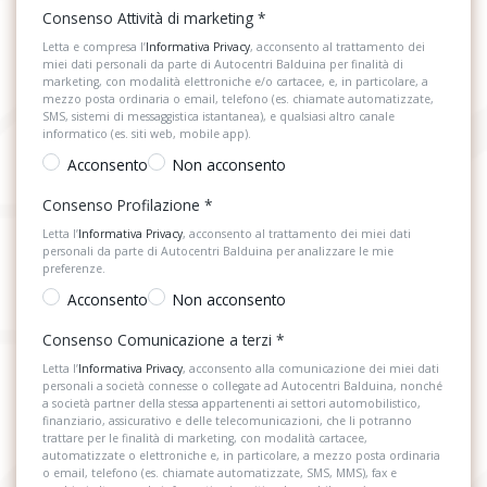
Consenso Attività di marketing
*
Letta e compresa l’
Informativa Privacy
, acconsento al trattamento dei
miei dati personali da parte di Autocentri Balduina per finalità di
marketing, con modalità elettroniche e/o cartacee, e, in particolare, a
mezzo posta ordinaria o email, telefono (es. chiamate automatizzate,
SMS, sistemi di messaggistica istantanea), e qualsiasi altro canale
informatico (es. siti web, mobile app).
Acconsento
Non acconsento
Consenso Profilazione
*
Letta l’
Informativa Privacy
, acconsento al trattamento dei miei dati
personali da parte di Autocentri Balduina per analizzare le mie
preferenze.
Acconsento
Non acconsento
Consenso Comunicazione a terzi
*
Letta l’
Informativa Privacy
, acconsento alla comunicazione dei miei dati
personali a società connesse o collegate ad Autocentri Balduina, nonché
a società partner della stessa appartenenti ai settori automobilistico,
finanziario, assicurativo e delle telecomunicazioni, che li potranno
trattare per le finalità di marketing, con modalità cartacee,
automatizzate o elettroniche e, in particolare, a mezzo posta ordinaria
o email, telefono (es. chiamate automatizzate, SMS, MMS), fax e