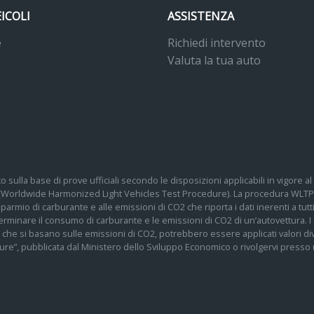
EICOLI
ASSISTENZA
e
Richiedi intervento
Valuta la tua auto
o sulla base di prove ufficiali secondo le disposizioni applicabili in vigore
 (Worldwide Harmonized Light Vehicles Test Procedure). La procedura WLTP 
 risparmio di carburante e alle emissioni di CO2 che riporta i dati inerenti a tu
determinare il consumo di carburante e le emissioni di CO2 di un’autovettura.
te che si basano sulle emissioni di CO2, potrebbero essere applicati valori div
re”, pubblicata dal Ministero dello Sviluppo Economico o rivolgervi presso un