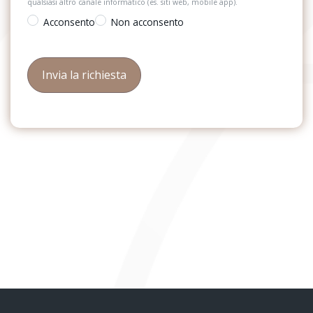
qualsiasi altro canale informatico (es. siti web, mobile app).
Acconsento
Non acconsento