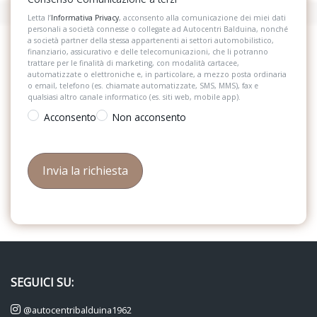
Letta l’
Informativa Privacy
, acconsento alla comunicazione dei miei dati
personali a società connesse o collegate ad Autocentri Balduina, nonché
a società partner della stessa appartenenti ai settori automobilistico,
finanziario, assicurativo e delle telecomunicazioni, che li potranno
trattare per le finalità di marketing, con modalità cartacee,
automatizzate o elettroniche e, in particolare, a mezzo posta ordinaria
o email, telefono (es. chiamate automatizzate, SMS, MMS), fax e
qualsiasi altro canale informatico (es. siti web, mobile app).
Acconsento
Non acconsento
SEGUICI SU:
@autocentribalduina1962