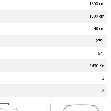
1800 cm
1300 cm
248 cm
275 l
64 l
1430 Kg
2
2