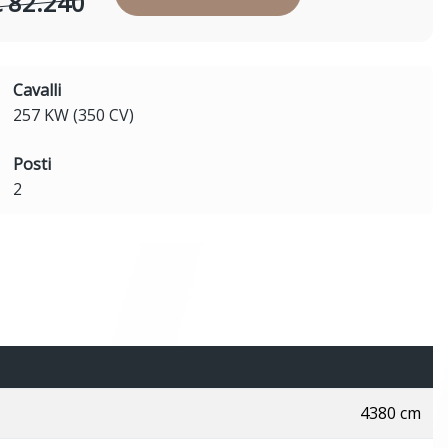
€ 82.240
Cavalli
257 KW (350 CV)
Posti
2
4380 cm