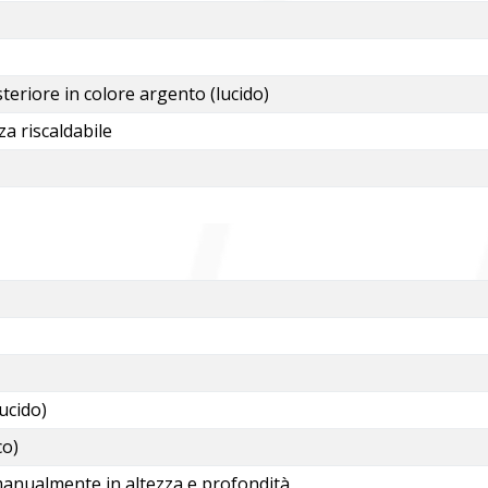
riore in colore argento (lucido)
a riscaldabile
lucido)
co)
manualmente in altezza e profondità