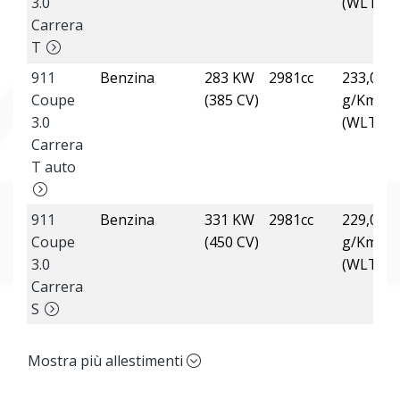
3.0
(WLTP)
Carrera
T
911
Benzina
283 KW
2981cc
233,00
Coupe
(385 CV)
g/Km
3.0
(WLTP)
Carrera
T auto
911
Benzina
331 KW
2981cc
229,00
Coupe
(450 CV)
g/Km
3.0
(WLTP)
Carrera
S
Mostra più allestimenti