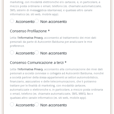
marketing, con modalità elettroniche e/o cartacee, e, in particolare, a
mezzo posta ordinaria o email, telefono (es. chiamate automatizzate,
SMS, sistemi di messaggistica istantanea), e qualsiasi altro canale
informatico (es. siti web, mobile app).
Acconsento
Non acconsento
Consenso Profilazione
*
Letta l’
Informativa Privacy
, acconsento al trattamento dei miei dati
personali da parte di Autocentri Balduina per analizzare le mie
preferenze.
Acconsento
Non acconsento
Consenso Comunicazione a terzi
*
Letta l’
Informativa Privacy
, acconsento alla comunicazione dei miei dati
personali a società connesse o collegate ad Autocentri Balduina, nonché
a società partner della stessa appartenenti ai settori automobilistico,
finanziario, assicurativo e delle telecomunicazioni, che li potranno
trattare per le finalità di marketing, con modalità cartacee,
automatizzate o elettroniche e, in particolare, a mezzo posta ordinaria
o email, telefono (es. chiamate automatizzate, SMS, MMS), fax e
qualsiasi altro canale informatico (es. siti web, mobile app).
Acconsento
Non acconsento