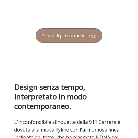
Scopri di più sul modello
Design senza tempo,
interpretato in modo
contemporaneo.
L'inconfondibile silhouette della 911
Carrera
è
dovuta alla mitica flyline con l'armoniosa linea
inclinata del tetto, che ha plasmato il DNA del