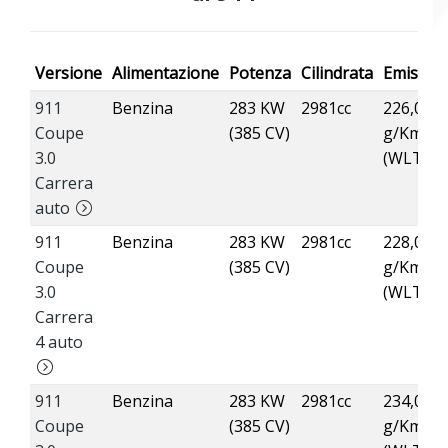
Versione
Alimentazione
Potenza
Cilindrata
Emission
911
Benzina
283 KW
2981cc
226,00
Coupe
(385 CV)
g/Km
3.0
(WLTP)
Carrera
auto
911
Benzina
283 KW
2981cc
228,00
Coupe
(385 CV)
g/Km
3.0
(WLTP)
Carrera
4 auto
911
Benzina
283 KW
2981cc
234,00
Coupe
(385 CV)
g/Km