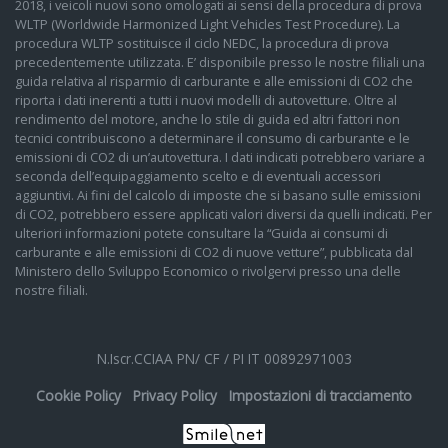
2018, i veicoli nuovi sono omologati ai sensi della procedura di prova
WLTP (Worldwide Harmonized Light Vehicles Test Procedure). La
procedura WLTP sostituisce il ciclo NEDC, la procedura di prova
precedentemente utilizzata. E’ disponibile presso le nostre filiali una
guida relativa al risparmio di carburante e alle emissioni di CO2 che
riporta i dati inerenti a tutti i nuovi modelli di autovetture. Oltre al
rendimento del motore, anche lo stile di guida ed altri fattori non
tecnici contribuiscono a determinare il consumo di carburante e le
emissioni di CO2 di un’autovettura. I dati indicati potrebbero variare a
seconda dell’equipaggiamento scelto e di eventuali accessori
aggiuntivi. Ai fini del calcolo di imposte che si basano sulle emissioni
di CO2, potrebbero essere applicati valori diversi da quelli indicati. Per
ulteriori informazioni potete consultare la “Guida ai consumi di
carburante e alle emissioni di CO2 di nuove vetture”, pubblicata dal
Ministero dello Sviluppo Economico o rivolgervi presso una delle
nostre filiali.
N.Iscr.CCIAA PN/ CF / PI IT 00892971003
Cookie Policy
Privacy Policy
Impostazioni di tracciamento