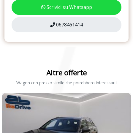
Fari anteriori full led
Scrivici su Whatsapp
Sedili posteriori regolabili
Freno di stazionamento elettromeccanico con funzione auto hold
Sedili regolabili elettricamente
Front assistant - monitoraggio radar dello spazio antistante la
0678461414
vettura con monitoraggio pedoni e funzione di frenata
Sensori di Parcheggio Anterori e Posteriori
automatica di emergenza
Sistema di apertura keyless
Funzione start & stop e recupero dell&apos;energia in frenata
Sistema di assistenza al mantenimento della corsia
Hba
Sistema di chiamata d'emergenza
Indicatori di direzione integrati negli specchietti retrovisori
Altre offerte
Sistema di frenata anti collisione
Intelligent park assist
Wagon con prezzo simile che potrebbero interessarti
Sistema di navigazione
Kessy full con tecnologia open on approach e walk away locking
Sistema di protezione urto pedoni
Keyless easy start - sistema di avviamento senza chiave
Sistema di riconoscimento stanchezza guidatore
Kit riparazione pneumatici
Specchietti di cortesia
Kit tappeti gomma + vasca bagagliaio