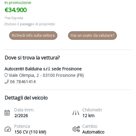
In promozione
€34.900
*Iva Esposta
(Escluso il passaggio di proprietà)
Richiedi info sulla vettura
Hai un usato da valutare?
Dove si trova la vettura?
Autocentri Balduina s.r.l. sede Frosinone
Viale Olimpia, 2 - 03100 Frosinone (FR)
06 78461414
Dettagli del veicolo
Data Imm.
Chilometri
2/2026
12 km
Potenza
Cambio
150 CV (110 kW)
Automatico