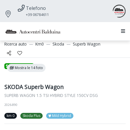
Telefono
+39 06784611
Ricerca auto
Km0
Skoda
Superb Wagon
Promozione
Mostra le 14 foto
SKODA Superb Wagon
SUPERB WAGON 1.5 TSI HYBRID STYLE 150CV DSG
2026-890
km 0
Skoda Plus
Mild Hybrid