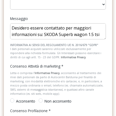
Elementi di ancoraggio
Bluetooth
ESC / Electronic Stability Control
Messaggio
Bracciolo centrale anteriore regolabile con vano jumbo box
ESS / Emergency Stop Signal
Bracciolo posteriore con portavivande
Fari con accensione automatica
Cappelliera avvolgibile elettricamente
Fari posteriori a led
INFORMATIVA AI SENSI DEL REGOLAMENTO UE N. 2016/679 "GDPR"
Cerchi in lega mintaka 7,5 j x 17
I dati personali acquisiti saranno utilizzati esclusivamente per
rispondere alla richiesta formulata. Gli Interessati possono esercitare i
Freno di stazionamento elettrico
diritti di cui agli artt. 15 - 23 del GDPR.
Informativa Privacy
.
Chiusura centralizzata con telecomando - 3 chiavi
Illuminazione abitacolo
Consenso Attività di marketing
*
Climatronic a tre zone - conducente, passeggero anteriore,
Illuminazione ambientale
passeggeri posteriori
Letta e compresa l’
Informativa Privacy
, acconsento al trattamento dei
miei dati personali da parte di Autocentri Balduina per finalità di
marketing, con modalità elettroniche e/o cartacee, e, in particolare, a
Inserti in acciaio esterni
Cornice della calandra in colore unique dark chrome
mezzo posta ordinaria o email, telefono (es. chiamate automatizzate,
SMS, sistemi di messaggistica istantanea), e qualsiasi altro canale
Interni in tessuto
Cromature sui listelli della calandra anteriore
informatico (es. siti web, mobile app).
Acconsento
Non acconsento
Kit emergenza
Crossroad assist - segnalazione dei veicoli e ciclisti che
sopraggiungono perpendicolarmente alla vettura con frenata di
Consenso Profilazione
*
Kit riparazione pneumatici / tirefit
emergenza