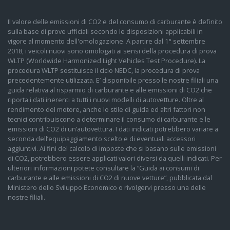
Skoda connect con accesso remoto e infotaiment online 3 anni
Il valore delle emissioni di CO2 e del consumo di carburante è definito
Skoda infotainment - 10,4 con gesture control, wlan, radio dab,
sulla base di prove ufficiali secondo le disposizioni applicabili in
bluetooth, voice control e tecnologia ready4navi
vigore al momento dell'omologazione. A partire dal 1° settembre
2018, i veicoli nuovi sono omologati ai sensi della procedura di prova
Skoda infotainment - 13 con navigatore, wlan, radio dab,
WLTP (Worldwide Harmonized Light Vehicles Test Procedure). La
bluetooth, voice control ready for chat gpt e display cleaner
procedura WLTP sostituisce il ciclo NEDC, la procedura di prova
precedentemente utilizzata. E’ disponibile presso le nostre filiali una
Smartlink con carplay (apple), android auto (google), mirrorlink
guida relativa al risparmio di carburante e alle emissioni di CO2 che
riporta i dati inerenti a tutti i nuovi modelli di autovetture. Oltre al
Specchietti retrovisori esterni regolabili, riscaldabili e ripiegabili
rendimento del motore, anche lo stile di guida ed altri fattori non
elettricamente, fotocromatico lato guida, con luci di cortesia
tecnici contribuiscono a determinare il consumo di carburante e le
laterali
emissioni di CO2 di un’autovettura. I dati indicati potrebbero variare a
seconda dell’equipaggiamento scelto e di eventuali accessori
Specchietto di cortesia sull&apos;aletta parasole illuminato
aggiuntivi. Ai fini del calcolo di imposte che si basano sulle emissioni
di CO2, potrebbero essere applicati valori diversi da quelli indicati. Per
Specchietto retrovisore interno fotocromatico frameless
ulteriori informazioni potete consultare la “Guida ai consumi di
carburante e alle emissioni di CO2 di nuove vetture”, pubblicata dal
Spia allacciamento cinture di sicurezza anteriori e posteriori
Ministero dello Sviluppo Economico o rivolgervi presso una delle
nostre filiali.
Spia monitoraggio pressione pneumatici (tpm)
Tasche nello schienale dei sedili anteriori