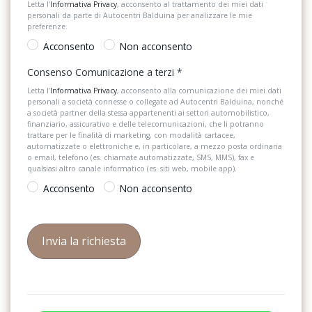
Letta l’
Informativa Privacy
, acconsento al trattamento dei miei dati
personali da parte di Autocentri Balduina per analizzare le mie
Listelli sottoporta
Design selection loft
preferenze.
Lunotto apribile
Acconsento
Non acconsento
Disattivazione airbag passeggero
Pacchetto sicurezza
Consenso Comunicazione a terzi
*
Divano posteriore non sdoppiabile, schienale divisibile e
ribaltabile (60/40)
Letta l’
Informativa Privacy
, acconsento alla comunicazione dei miei dati
Partenza in salita assistita
personali a società connesse o collegate ad Autocentri Balduina, nonché
a società partner della stessa appartenenti ai settori automobilistico,
Dsr
Personalizzazioni Linea e Stile
finanziario, assicurativo e delle telecomunicazioni, che li potranno
trattare per le finalità di marketing, con modalità cartacee,
Ebd
automatizzate o elettroniche e, in particolare, a mezzo posta ordinaria
Poggiatesta anteriori regolabili
o email, telefono (es. chiamate automatizzate, SMS, MMS), fax e
Elementi cargo nel vano bagagli
qualsiasi altro canale informatico (es. siti web, mobile app).
Portabicchiere
Acconsento
Non acconsento
Emergency assist - sistema di monitoraggio dell&apos;attività del
Portaoggetti aggiuntivi
conducente e gestione dell&apos;emergenza
Radio DAB
Esbs
Retrovisore interno anabbagliante
Esc
Riconoscimento segnali stradali
Extended and proactive pedestrian protection
Sedile riscaldato lato guidatore