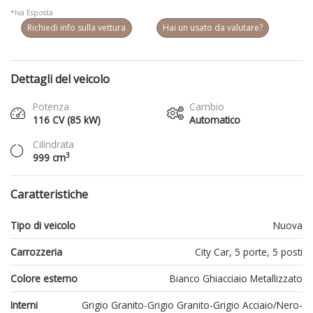
*Iva Esposta
Richiedi info sulla vettura
Hai un usato da valutare?
Dettagli del veicolo
Potenza
Cambio
116 CV (85 kW)
Automatico
Cilindrata
3
999 cm
Caratteristiche
Tipo di veicolo
Nuova
Carrozzeria
City Car, 5 porte, 5 posti
Colore esterno
Bianco Ghiacciaio Metallizzato
Interni
Grigio Granito-Grigio Granito-Grigio Acciaio/Nero-