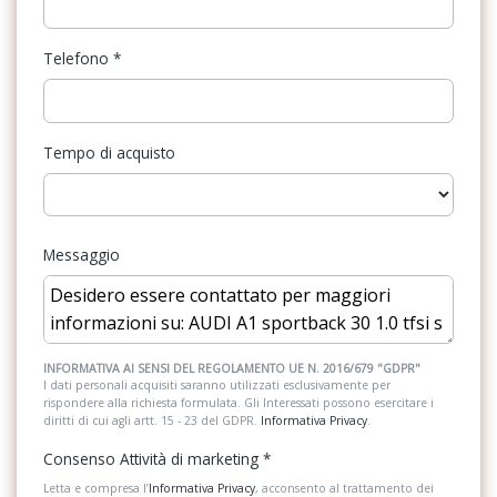
Kit riparazione pneumatici / tirefit
Supplemento colore speciale e/o metallizzato
Limitatore di velocità
Tappetini anteriori e posteriori
Telefono
*
Pacchetto
Tessuto novum
Parabrezza termico
Vetro atermico parabrezza con fascia antisole in grigio
Tempo di acquisto
Partenza in salita assistita
Volante in pelle a 3 razze multifunzionale plus con bilancieri
Personalizzazioni Linea e Stile
Messaggio
Predisposizioni
Radio DAB
Retrovisore interno anabbagliante
INFORMATIVA AI SENSI DEL REGOLAMENTO UE N. 2016/679 "GDPR"
Riconoscimento segnali stradali
I dati personali acquisiti saranno utilizzati esclusivamente per
rispondere alla richiesta formulata. Gli Interessati possono esercitare i
diritti di cui agli artt. 15 - 23 del GDPR.
Informativa Privacy
.
Sedili abbattibili
Consenso Attività di marketing
*
Sedili anteriori regolabili
Letta e compresa l’
Informativa Privacy
, acconsento al trattamento dei