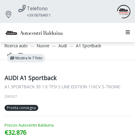
Telefono
+39 06784611
Ricerca auto
Nuove
Audi
A1 Sportback
Mostra le 7 foto
AUDI A1 Sportback
A1 SPORTBACK 30 1.0 TFSI S LINE EDITION 116CV S-TRONIC
2583327
Pronta consegna
Prezzo Autocentri Balduina
€32.876