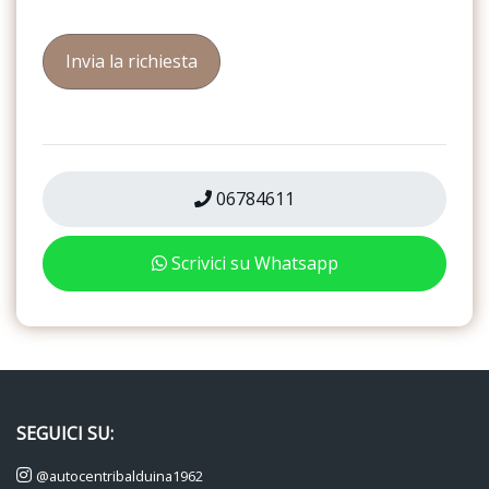
Strumentazione digitale con display
Tappetini
Volante in pelle
06784611
Scrivici su Whatsapp
SEGUICI SU:
@autocentribalduina1962