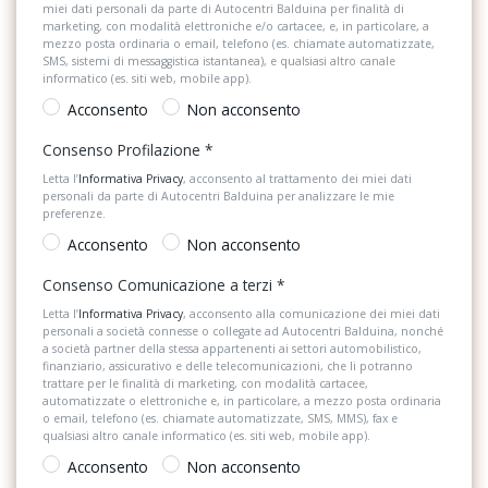
miei dati personali da parte di Autocentri Balduina per finalità di
Sedili anteriori sportivi
marketing, con modalità elettroniche e/o cartacee, e, in particolare, a
mezzo posta ordinaria o email, telefono (es. chiamate automatizzate,
Servosterzo
SMS, sistemi di messaggistica istantanea), e qualsiasi altro canale
informatico (es. siti web, mobile app).
Sistema di assistenza al mantenimento della corsia
Acconsento
Non acconsento
Sistema di chiamata d'emergenza
Consenso Profilazione
*
Sistema di frenata anti collisione
Letta l’
Informativa Privacy
, acconsento al trattamento dei miei dati
personali da parte di Autocentri Balduina per analizzare le mie
preferenze.
Sistema di navigazione
Acconsento
Non acconsento
Sistema di riconoscimento stanchezza guidatore
Consenso Comunicazione a terzi
*
Sospensioni sportive
Letta l’
Informativa Privacy
, acconsento alla comunicazione dei miei dati
personali a società connesse o collegate ad Autocentri Balduina, nonché
Specchietti retrovisori elettrici e riscaldabili
a società partner della stessa appartenenti ai settori automobilistico,
finanziario, assicurativo e delle telecomunicazioni, che li potranno
trattare per le finalità di marketing, con modalità cartacee,
Spoiler
automatizzate o elettroniche e, in particolare, a mezzo posta ordinaria
o email, telefono (es. chiamate automatizzate, SMS, MMS), fax e
Spoiler posteriore
qualsiasi altro canale informatico (es. siti web, mobile app).
Acconsento
Non acconsento
Start & Stop