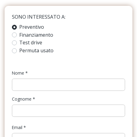
Interni con sedili sportivi, tessuto in nero
Fari a led
SONO INTERESSATO A:
Pacchetto comfort plus
Fari alogeni
Preventivo
Pacchetto di assistenza per guida e parcheggio plus
Finanziamento
Fari con accensione automatica + sensore pioggia
Pacchetto equipaggiamenti per l'italia
Test drive
Freno di stazionamento elettrico
Permuta usato
Pacchetto infotainment connectivity
Impianto audio con touchscreen
Pacchetto service 1
Kit emergenza
Nome
*
Regolatore automatico della distanza
Kit riparazione pneumatici / tirefit
Sistema audio audi
Pacchetto
Cognome
*
Sistema di navigazione e infotainment audi connect plus
Pacchetto sicurezza
Supplemento colore speciale e/o metallizzato
Parabrezza termico
Email
*
Personalizzazioni Linea e Stile