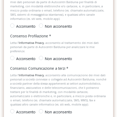
miei dati personali da parte di Autocentri Balduina per finalità di
Sistema di riconoscimento stanchezza guidatore
marketing, con modalità elettroniche e/o cartacee, e, in particolare, a
mezzo posta ordinaria o email, telefono (es. chiamate automatizzate,
Specchietti retrovisori elettrici e riscaldabili
SMS, sistemi di messaggistica istantanea), e qualsiasi altro canale
informatico (es. siti web, mobile app).
Start & Stop
Acconsento
Non acconsento
Strumentazione digitale con display
Consenso Profilazione
*
Supporto Lombare
Letta l’
Informativa Privacy
, acconsento al trattamento dei miei dati
personali da parte di Autocentri Balduina per analizzare le mie
preferenze.
Tappetini
Acconsento
Non acconsento
Telecamera posteriore
Consenso Comunicazione a terzi
*
USB
Letta l’
Informativa Privacy
, acconsento alla comunicazione dei miei dati
personali a società connesse o collegate ad Autocentri Balduina, nonché
Volante in pelle
a società partner della stessa appartenenti ai settori automobilistico,
finanziario, assicurativo e delle telecomunicazioni, che li potranno
trattare per le finalità di marketing, con modalità cartacee,
automatizzate o elettroniche e, in particolare, a mezzo posta ordinaria
o email, telefono (es. chiamate automatizzate, SMS, MMS), fax e
qualsiasi altro canale informatico (es. siti web, mobile app).
Acconsento
Non acconsento