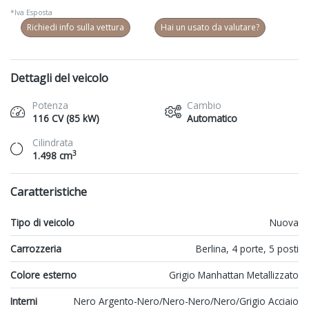
*Iva Esposta
Richiedi info sulla vettura
Hai un usato da valutare?
Dettagli del veicolo
Potenza
Cambio
116 CV (85 kW)
Automatico
Cilindrata
3
1.498 cm
Caratteristiche
Tipo di veicolo
Nuova
Carrozzeria
Berlina, 4 porte, 5 posti
Colore esterno
Grigio Manhattan Metallizzato
Interni
Nero Argento-Nero/Nero-Nero/Nero/Grigio Acciaio