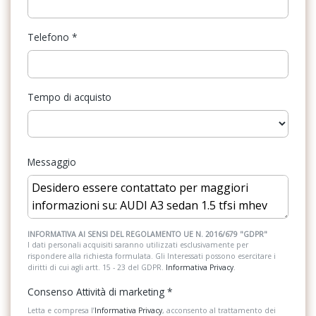
Poggiatesta posteriori regolabili
Predisposizioni
Telefono
*
Radio DAB
Riconoscimento segnali stradali
Tempo di acquisto
Sedili anteriori sportivi
Servosterzo
Messaggio
Sistema audio
Sistema di apertura keyless
Sistema di assistenza al mantenimento della corsia
INFORMATIVA AI SENSI DEL REGOLAMENTO UE N. 2016/679 "GDPR"
Sistema di chiamata d'emergenza
I dati personali acquisiti saranno utilizzati esclusivamente per
rispondere alla richiesta formulata. Gli Interessati possono esercitare i
diritti di cui agli artt. 15 - 23 del GDPR.
Informativa Privacy
.
Sistema di navigazione
Consenso Attività di marketing
*
Sistema di navigazione + TouchScreen
Letta e compresa l’
Informativa Privacy
, acconsento al trattamento dei