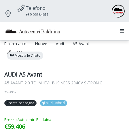
Telefono
+39 06784611
Ricerca auto
Nuove
Audi
A5 Avant
Mostra le 7 foto
AUDI A5 Avant
A5 AVANT 2.0 TDI MHEV+ BUSINESS 204CV S-TRONIC
2584952
Pronta consegna
Mild Hybrid
Prezzo Autocentri Balduina
€59.406