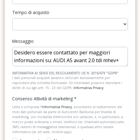
Pacchetto sicurezza
Tempo di acquisto
Parabrezza termico
Personalizzazione colori esterni
Personalizzazioni Linea e Stile
Messaggio
Radio DAB
Riconoscimento segnali stradali
Sedile riscaldato lato guidatore
INFORMATIVA AI SENSI DEL REGOLAMENTO UE N. 2016/679 "GDPR"
I dati personali acquisiti saranno utilizzati esclusivamente per
rispondere alla richiesta formulata. Gli Interessati possono esercitare i
Sedili anteriori regolabili
diritti di cui agli artt. 15 - 23 del GDPR.
Informativa Privacy
.
Selettore stile di guida
Consenso Attività di marketing
*
Letta e compresa l’
Informativa Privacy
, acconsento al trattamento dei
Serbatoio AdBlue
miei dati personali da parte di Autocentri Balduina per finalità di
marketing, con modalità elettroniche e/o cartacee, e, in particolare, a
Sistema di assistenza al mantenimento della corsia
mezzo posta ordinaria o email, telefono (es. chiamate automatizzate,
SMS, sistemi di messaggistica istantanea), e qualsiasi altro canale
Sistema di chiamata d'emergenza
informatico (es. siti web, mobile app).