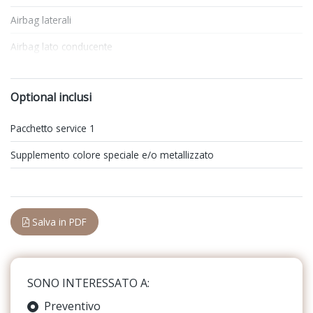
Airbag laterali
Airbag lato conducente
Antifurto
Optional inclusi
Apple Car Play e Android Auto
Assistente al parcheggio
Pacchetto service 1
Attacchi Isofix per seggiolini
Supplemento colore speciale e/o metallizzato
Avvisatore acustico di sicurezza
Badge esterno identificativo
Salva in PDF
Bagagliaio apribile elettricamente
Bracciolo anteriore
SONO INTERESSATO A:
Cerchi in lega
Preventivo
Chiave intelligente