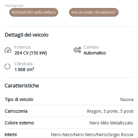
*Iva Esposta
Richiedi info sulla vettura
Hai un usato da valutare?
Dettagli del veicolo
Potenza
Cambio
204 CV (150 kW)
Automatico
Cilindrata
3
1.968 cm
Caratteristiche
Tipo di veicolo
Nuova
Carrozzeria
Wagon, 5 porte, 5 posti
Colore esterno
Nero Mito Metallizzato
Interni
Nero-Nero/Nero-Nero/Nero/Grigio Roccia