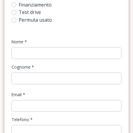
Finanziamento
Cielo
Test drive
Permuta usato
Climatizzatore
Cristalli atermici
Nome
*
Fari a led
Fari autoadattivi
Cognome
*
Fari posteriori a led
Illuminazione ambientale
Kit emergenza
Email
*
Kit riparazione pneumatici / tirefit
Limitatore di velocità
Telefono
*
Maniglie esterne in tinta