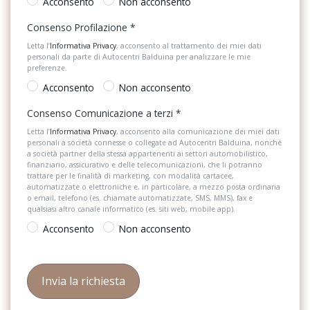
Acconsento
Non acconsento
Sistema di guida assistita
Consenso Profilazione
*
Sistema di navigazione
Letta l’
Informativa Privacy
, acconsento al trattamento dei miei dati
personali da parte di Autocentri Balduina per analizzare le mie
Sistema di navigazione + TouchScreen
preferenze.
Acconsento
Non acconsento
Sistema di riconoscimento stanchezza guidatore
Consenso Comunicazione a terzi
*
Specchietti retrovisori elettrici e riscaldabili
Letta l’
Informativa Privacy
, acconsento alla comunicazione dei miei dati
Spoiler
personali a società connesse o collegate ad Autocentri Balduina, nonché
a società partner della stessa appartenenti ai settori automobilistico,
finanziario, assicurativo e delle telecomunicazioni, che li potranno
Strumentazione digitale con display
trattare per le finalità di marketing, con modalità cartacee,
automatizzate o elettroniche e, in particolare, a mezzo posta ordinaria
Tappetini
o email, telefono (es. chiamate automatizzate, SMS, MMS), fax e
qualsiasi altro canale informatico (es. siti web, mobile app).
Telecamera posteriore
Acconsento
Non acconsento
USB
Volante in pelle