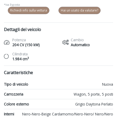
*Iva Esposta
Richiedi info sulla vettura
Hai un usato da valutare?
Dettagli del veicolo
Potenza
Cambio
204 CV (150 kW)
Automatico
Cilindrata
3
1.984 cm
Caratteristiche
Tipo di veicolo
Nuova
Carrozzeria
Wagon, 5 porte, 5 posti
Colore esterno
Grigio Daytona Perlato
Interni
Nero-Nero-Beige Cardamomo/Nero-Nero/ Nero/Nero