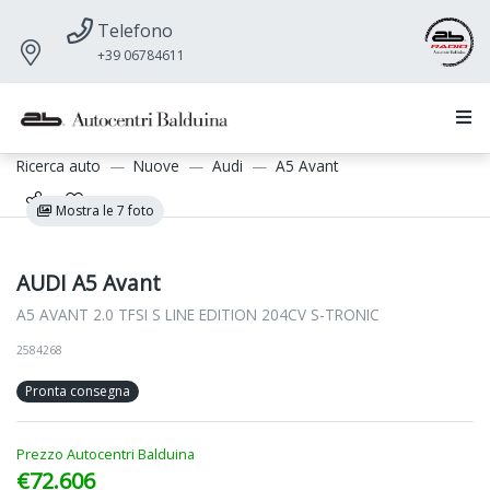
Telefono
+39 06784611
Ricerca auto
Nuove
Audi
A5 Avant
Mostra le 7 foto
AUDI A5 Avant
A5 AVANT 2.0 TFSI S LINE EDITION 204CV S-TRONIC
2584268
Pronta consegna
Prezzo Autocentri Balduina
€72.606