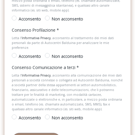
mezzo posta ordinaria o email, telefono (es. chiamate automatizzate,
Selettore stile di guida
SMS, sistemi di messaggistica istantanea), e qualsiasi altro canale
informatico (es. siti web, mobile app).
Sistema di assistenza al mantenimento della corsia
Acconsento
Non acconsento
Sistema di chiamata d'emergenza
Consenso Profilazione
*
Sistema di guida assistita
Letta l’
Informativa Privacy
, acconsento al trattamento dei miei dati
personali da parte di Autocentri Balduina per analizzare le mie
preferenze.
Sistema di navigazione
Acconsento
Non acconsento
Sistema di navigazione + TouchScreen
Consenso Comunicazione a terzi
*
Sistema di riconoscimento stanchezza guidatore
Letta l’
Informativa Privacy
, acconsento alla comunicazione dei miei dati
personali a società connesse o collegate ad Autocentri Balduina, nonché
Specchietti retrovisori elettrici e riscaldabili
a società partner della stessa appartenenti ai settori automobilistico,
finanziario, assicurativo e delle telecomunicazioni, che li potranno
trattare per le finalità di marketing, con modalità cartacee,
Spoiler
automatizzate o elettroniche e, in particolare, a mezzo posta ordinaria
o email, telefono (es. chiamate automatizzate, SMS, MMS), fax e
Strumentazione digitale con display
qualsiasi altro canale informatico (es. siti web, mobile app).
Acconsento
Non acconsento
Tappetini
Telecamera per visione esterno a 360