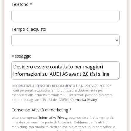
Limitatore di velocità
Telefono
*
Maniglie esterne in tinta
Pacchetto
Tempo di acquisto
Pacchetto sicurezza
Parabrezza termico
Messaggio
Personalizzazione colori esterni
Personalizzazioni Linea e Stile
Radio DAB
INFORMATIVA AI SENSI DEL REGOLAMENTO UE N. 2016/679 "GDPR"
Retrovisore interno auto-anabbagliante
I dati personali acquisiti saranno utilizzati esclusivamente per
rispondere alla richiesta formulata. Gli Interessati possono esercitare i
diritti di cui agli artt. 15 - 23 del GDPR.
Informativa Privacy
.
Riconoscimento segnali stradali
Consenso Attività di marketing
*
Sedile riscaldato lato guidatore
Letta e compresa l’
Informativa Privacy
, acconsento al trattamento dei
miei dati personali da parte di Autocentri Balduina per finalità di
Sedili anteriori regolabili
marketing, con modalità elettroniche e/o cartacee, e, in particolare, a