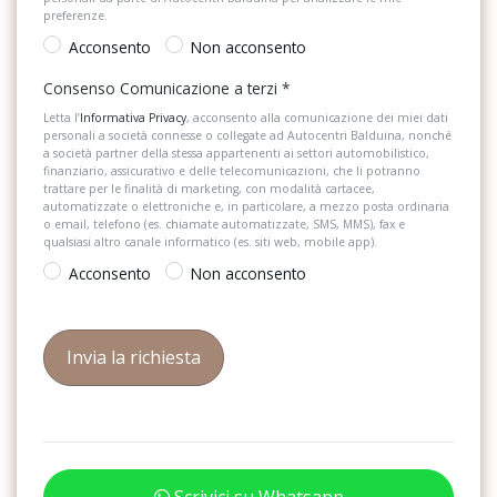
Sistema di assistenza al mantenimento della corsia
preferenze.
Look di contrasto
Sistema di chiamata d'emergenza
Acconsento
Non acconsento
Mancorrenti al tetto neri
Sistema di frenata anti collisione
Consenso Comunicazione a terzi
*
Letta l’
Informativa Privacy
, acconsento alla comunicazione dei miei dati
Pacchetto assistenza tour
Sistema di navigazione
personali a società connesse o collegate ad Autocentri Balduina, nonché
a società partner della stessa appartenenti ai settori automobilistico,
Pacchetto look alluminio esterno
Sistema di navigazione + TouchScreen
finanziario, assicurativo e delle telecomunicazioni, che li potranno
trattare per le finalità di marketing, con modalità cartacee,
Pacchetto luci
automatizzate o elettroniche e, in particolare, a mezzo posta ordinaria
Specchietti di cortesia
o email, telefono (es. chiamate automatizzate, SMS, MMS), fax e
qualsiasi altro canale informatico (es. siti web, mobile app).
Portellone vano bagagli ad apertura e chiusura elettrica
Specchietti retrovisori elettrici e riscaldabili
Acconsento
Non acconsento
Presa 12v nella consolle centrale anteriore e posteriore
Start & Stop
Proiettori full led
Strumentazione digitale con display
Ricezione radio digitale (dab)
Supporto Lombare
Sedili anteriori riscaldabili elettricamente
Volante in pelle
Sedili anteriori sportivi
Scrivici su Whatsapp