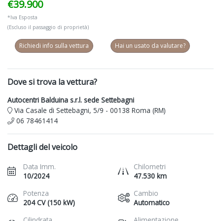
€39.900
*Iva Esposta
(Escluso il passaggio di proprietà)
Richiedi info sulla vettura
Hai un usato da valutare?
Dove si trova la vettura?
Autocentri Balduina s.r.l. sede Settebagni
Via Casale di Settebagni, 5/9 - 00138 Roma (RM)
06 78461414
Dettagli del veicolo
Data Imm.
Chilometri
10/2024
47.530 km
Potenza
Cambio
204 CV (150 kW)
Automatico
Cilindrata
Alimentazione