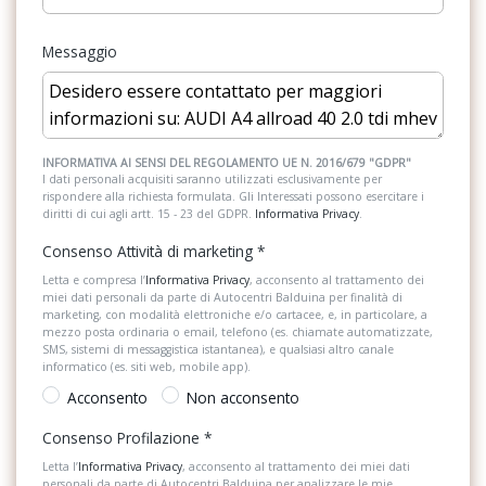
Presa 12V aggiuntiva
Griglia del radiatore single frame in grigio structure opaco con
Messaggio
listelli verticali cromati e griglie radiatore laterali specifiche per
Retrovisore interno auto-anabbagliante
allroad
Riconoscimento segnali stradali
Illuminazione interna a led
Sedile riscaldato lato guidatore
INFORMATIVA AI SENSI DEL REGOLAMENTO UE N. 2016/679 "GDPR"
Inserti al paraurti anteriore e al diffusore posteriore in colore
I dati personali acquisiti saranno utilizzati esclusivamente per
argento selenite
rispondere alla richiesta formulata. Gli Interessati possono esercitare i
Sedili anteriori sportivi
diritti di cui agli artt. 15 - 23 del GDPR.
Informativa Privacy
.
Inserti in vernice diamantata grigio argento
Sedili posteriori regolabili
Consenso Attività di marketing
*
Interfaccia bluetooth
Selettore stile di guida
Letta e compresa l’
Informativa Privacy
, acconsento al trattamento dei
miei dati personali da parte di Autocentri Balduina per finalità di
Kit di pronto soccorso e triangolo di emergenza nel vano bagagli.
marketing, con modalità elettroniche e/o cartacee, e, in particolare, a
Serbatoio AdBlue
mezzo posta ordinaria o email, telefono (es. chiamate automatizzate,
2 giubbini ad alta visibilità nei vani portaoggetti delle portiere
SMS, sistemi di messaggistica istantanea), e qualsiasi altro canale
anteriori (1 per lato)
Serbatoio carburante
informatico (es. siti web, mobile app).
Acconsento
Non acconsento
Kit riparazione pneumatico
Servosterzo
Consenso Profilazione
*
Lane departure warning
Sistema audio
Letta l’
Informativa Privacy
, acconsento al trattamento dei miei dati
Logo modello
personali da parte di Autocentri Balduina per analizzare le mie