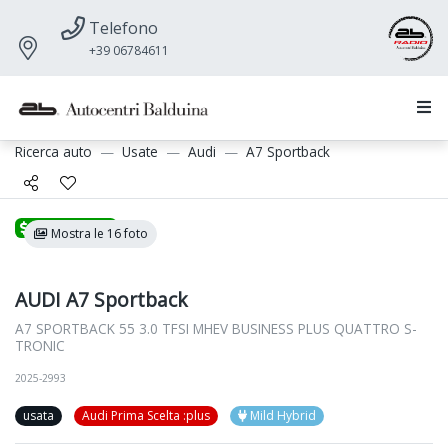
Telefono
+39 06784611
Ricerca auto
Usate
Audi
A7 Sportback
Promozione
Mostra le 16 foto
AUDI A7 Sportback
A7 SPORTBACK 55 3.0 TFSI MHEV BUSINESS PLUS QUATTRO S-
TRONIC
2025-2993
usata
Audi Prima Scelta :plus
Mild Hybrid