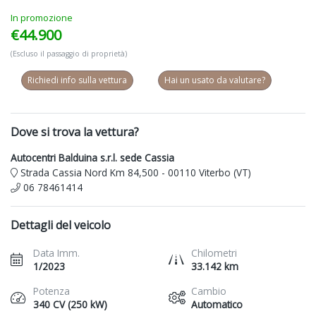
In promozione
€44.900
(Escluso il passaggio di proprietà)
Richiedi info sulla vettura
Hai un usato da valutare?
Dove si trova la vettura?
Autocentri Balduina s.r.l. sede Cassia
Strada Cassia Nord Km 84,500 - 00110 Viterbo (VT)
06 78461414
Dettagli del veicolo
Data Imm.
Chilometri
1/2023
33.142 km
Potenza
Cambio
340 CV (250 kW)
Automatico