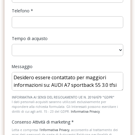
Kit emergenza
Dispositivo antiavviamento elettronico
Telefono
*
Kit riparazione pneumatici / tirefit
Gruppi ottici posteriori a led
Pacchetto
Inserti verniciati in colore grigio grafite
Tempo di acquisto
Personalizzazioni Linea e Stile
Interfaccia bluetooth
Presa 12V aggiuntiva
Kit riparazione pneumatici
Regolatore di velocità - Cruise Control
Lane departure warning (dispositivo di assistenza per
Messaggio
mantenimento di corsia posticipato)
Selettore stile di guida
Listelli sottoporta anteriori e posteriori con inserto in alluminio
Serbatoio carburante
illuminati
Servosterzo
INFORMATIVA AI SENSI DEL REGOLAMENTO UE N. 2016/679 "GDPR"
Luci interne
I dati personali acquisiti saranno utilizzati esclusivamente per
rispondere alla richiesta formulata. Gli Interessati possono esercitare i
Sistema audio
Modanature esterne alle cornici dei finestrini in allumnio
diritti di cui agli artt. 15 - 23 del GDPR.
Informativa Privacy
.
anodizzato, rivestimento esterno dei montanti centrali in nero
Sistema di assistenza al mantenimento della corsia
Consenso Attività di marketing
*
lucido
Sistema di chiamata d'emergenza
Letta e compresa l’
Informativa Privacy
, acconsento al trattamento dei
Pomello leva del cambio
miei dati personali da parte di Autocentri Balduina per finalità di