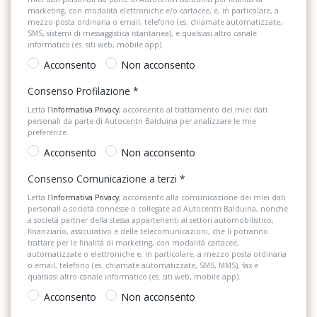
marketing, con modalità elettroniche e/o cartacee, e, in particolare, a
Sistema di frenata anti collisione
mezzo posta ordinaria o email, telefono (es. chiamate automatizzate,
Portellone vano bagagli ad apertura e chiusura elettrica
SMS, sistemi di messaggistica istantanea), e qualsiasi altro canale
Sistema di navigazione
informatico (es. siti web, mobile app).
Presa di corrente a 12 v anteriore e posteriore
Acconsento
Non acconsento
Sistema di navigazione + TouchScreen
Proiettori full-led
Consenso Profilazione
*
Sospensioni
Radio mmi plus con mmi touch response
Letta l’
Informativa Privacy
, acconsento al trattamento dei miei dati
personali da parte di Autocentri Balduina per analizzare le mie
Spoiler
Regolatore di velocità con limitatore di velocità impostabile (lim)
preferenze.
Start & Stop
Acconsento
Non acconsento
Ricezione radio digitale
Trazione integrale
Consenso Comunicazione a terzi
*
Sensore luci pioggia
Letta l’
Informativa Privacy
, acconsento alla comunicazione dei miei dati
personali a società connesse o collegate ad Autocentri Balduina, nonché
Serbatoio di carburante da 63 l
a società partner della stessa appartenenti ai settori automobilistico,
finanziario, assicurativo e delle telecomunicazioni, che li potranno
Servosterzo progressivo
trattare per le finalità di marketing, con modalità cartacee,
automatizzate o elettroniche e, in particolare, a mezzo posta ordinaria
o email, telefono (es. chiamate automatizzate, SMS, MMS), fax e
Sistema di ancoraggio isofix anteriore (lato passeggero) e
qualsiasi altro canale informatico (es. siti web, mobile app).
posteriore (sedili laterali)
Acconsento
Non acconsento
Sistema di ausilio al parcheggio plus (anteriore e posteriore)