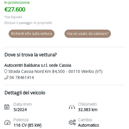
In promozione
€27.600
*Iva Esposta
(Escluso il passaggio di proprietà)
Richiedi info sulla vettura
Hai un usato da valutare?
Dove si trova la vettura?
Autocentri Balduina s.r.l. sede Cassia
Strada Cassia Nord Km 84,500 - 00110 Viterbo (VT)
06 78461414
Dettagli del veicolo
Data Imm.
Chilometri
5/2024
32.383 km
Potenza
Cambio
116 CV (85 kW)
Automatico