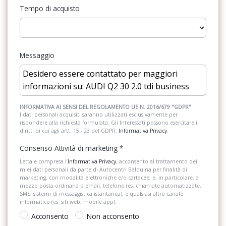
Denominazione modello senza indicazione della tecnologia
Tempo di acquisto
Sedili anteriori regolabili
Dispositivo antiavviamento elettronico
Sensori parcheggio posteriori
Elementi estetici advanced
Servosterzo
Messaggio
Freno di stazionamento elettromeccanico
Sistema audio
Gruppi ottici posteriori a led
Sistema di apertura keyless
Gusci specchietti retrovisivi esterni in colore carrozzeria
Sistema di assistenza al mantenimento della corsia
INFORMATIVA AI SENSI DEL REGOLAMENTO UE N. 2016/679 "GDPR"
I dati personali acquisiti saranno utilizzati esclusivamente per
Illuminazione interna
rispondere alla richiesta formulata. Gli Interessati possono esercitare i
Sistema di riconoscimento stanchezza guidatore
diritti di cui agli artt. 15 - 23 del GDPR.
Informativa Privacy
.
Impianto frenante a doppio circuito con ripartizione diagonale
Sistema telefonico integrato
Consenso Attività di marketing
*
Inserti in vernice effetto diamante grigio argento
Sospensioni
Letta e compresa l’
Informativa Privacy
, acconsento al trattamento dei
miei dati personali da parte di Autocentri Balduina per finalità di
Kit riparazione pneumatico
marketing, con modalità elettroniche e/o cartacee, e, in particolare, a
Specchietti retrovisori elettrici e riscaldabili
mezzo posta ordinaria o email, telefono (es. chiamate automatizzate,
Lane departure warning
SMS, sistemi di messaggistica istantanea), e qualsiasi altro canale
Spoiler
informatico (es. siti web, mobile app).
Listelli sottoporta anteriori con inserto in alluminio
Acconsento
Non acconsento
Strumentazione digitale con display