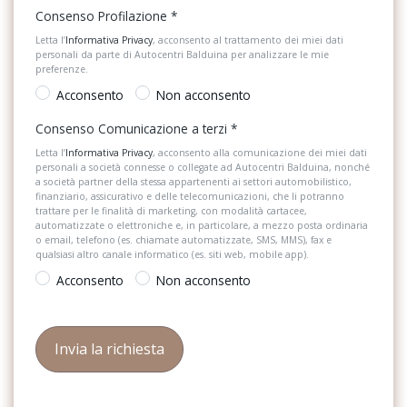
Materiale di pronto soccorso con triangolo di emergenza
Consenso Profilazione
*
Tappetini
Letta l’
Informativa Privacy
, acconsento al trattamento dei miei dati
Modanature nere ai finestrini
personali da parte di Autocentri Balduina per analizzare le mie
Volante sportivo
preferenze.
Pacchetto connectivity
Acconsento
Non acconsento
Presa 12v nella consolle centrale anteriore
Consenso Comunicazione a terzi
*
Presa 12v sul retro della consolle centrale per i sedili posteriori
Letta l’
Informativa Privacy
, acconsento alla comunicazione dei miei dati
personali a società connesse o collegate ad Autocentri Balduina, nonché
Proiettori a led
a società partner della stessa appartenenti ai settori automobilistico,
finanziario, assicurativo e delle telecomunicazioni, che li potranno
trattare per le finalità di marketing, con modalità cartacee,
Ricezione radio digitale (dab)
automatizzate o elettroniche e, in particolare, a mezzo posta ordinaria
o email, telefono (es. chiamate automatizzate, SMS, MMS), fax e
Rilevatore di stanchezza
qualsiasi altro canale informatico (es. siti web, mobile app).
Acconsento
Non acconsento
Rivestimento dei sedili in tessuto script
Sedili anteriori normali
Sedili del sedile posteriore ribaltabile
Servosterzo progressivo