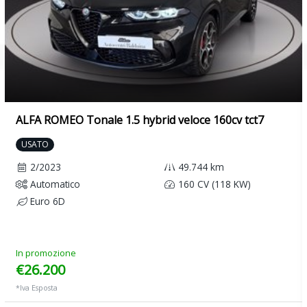
ALFA ROMEO Tonale 1.5 hybrid veloce 160cv tct7
USATO
2/2023
49.744 km
Automatico
160 CV (118 KW)
Euro 6D
In promozione
€26.200
*Iva Esposta