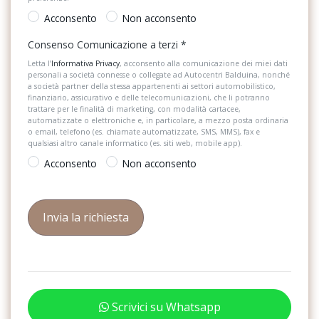
Ricezione radio digitale (dab)
Acconsento
Non acconsento
Rilevatore di distrazione e stanchezza conducente
Consenso Comunicazione a terzi
*
Rivestimento dei sedili in tessuto script
Letta l’
Informativa Privacy
, acconsento alla comunicazione dei miei dati
personali a società connesse o collegate ad Autocentri Balduina, nonché
Sedili anteriori normali
a società partner della stessa appartenenti ai settori automobilistico,
finanziario, assicurativo e delle telecomunicazioni, che li potranno
trattare per le finalità di marketing, con modalità cartacee,
Sedili del sedile posteriore ribaltabile
automatizzate o elettroniche e, in particolare, a mezzo posta ordinaria
o email, telefono (es. chiamate automatizzate, SMS, MMS), fax e
Servosterzo progressivo
qualsiasi altro canale informatico (es. siti web, mobile app).
Acconsento
Non acconsento
Sicura per bambini ad azionamento elettrico
Sistema di ancoraggio isofix e 3° punto di ancoraggio top tether
per i seggiolini dei bambini sui sedili posteriori laterali
Sistema di ancoraggio isofix per i seggiolini dei bambini sul sedile
del passeggero
Sistema di ausilio al parcheggio posteriore
Sistema di controllo pressione pneumatici
Scrivici su Whatsapp