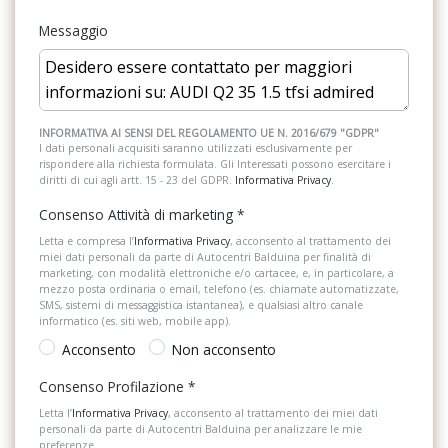
Servosterzo
Messaggio
Inserti in vernice effetto diamante grigio argento
Sistema audio
Interfaccia bluetooth
Sistema di apertura keyless
Kit riparazione pneumatico
Sistema telefonico integrato
INFORMATIVA AI SENSI DEL REGOLAMENTO UE N. 2016/679 "GDPR"
I dati personali acquisiti saranno utilizzati esclusivamente per
Limitatore di velocità impostabile
rispondere alla richiesta formulata. Gli Interessati possono esercitare i
Sospensioni
diritti di cui agli artt. 15 - 23 del GDPR.
Informativa Privacy
.
Materiale di pronto soccorso con triangolo di emergenza
Specchietti retrovisori elettrici e riscaldabili
Consenso Attività di marketing
*
Mmi radio plus
Spoiler
Letta e compresa l’
Informativa Privacy
, acconsento al trattamento dei
miei dati personali da parte di Autocentri Balduina per finalità di
Modanature nere ai finestrini
marketing, con modalità elettroniche e/o cartacee, e, in particolare, a
Tappetini
mezzo posta ordinaria o email, telefono (es. chiamate automatizzate,
Parte inferiore paraurti in colore antracite
SMS, sistemi di messaggistica istantanea), e qualsiasi altro canale
Volante sportivo
informatico (es. siti web, mobile app).
Presa 12v nella consolle centrale anteriore
Acconsento
Non acconsento
Presa 12v sul retro della consolle centrale per i sedili posteriori
Consenso Profilazione
*
Letta l’
Informativa Privacy
, acconsento al trattamento dei miei dati
Proiettori a led
personali da parte di Autocentri Balduina per analizzare le mie
preferenze.