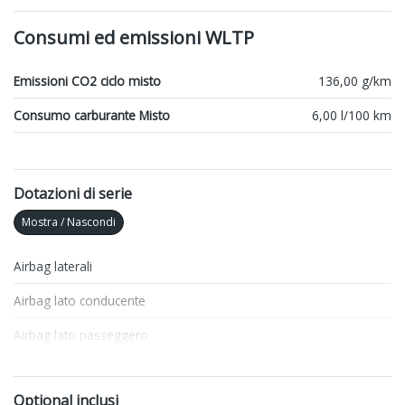
Consumi ed emissioni WLTP
Emissioni CO2 ciclo misto
136,00 g/km
Consumo carburante Misto
6,00 l/100 km
Dotazioni di serie
Mostra / Nascondi
Airbag laterali
Airbag lato conducente
Airbag lato passeggero
Antifurto
Optional inclusi
Apple Car Play e Android Auto