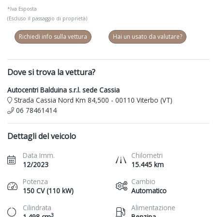
*Iva Esposta
(Escluso il passaggio di proprietà)
Richiedi info sulla vettura
Hai un usato da valutare?
Dove si trova la vettura?
Autocentri Balduina s.r.l. sede Cassia
Strada Cassia Nord Km 84,500 - 00110 Viterbo (VT)
06 78461414
Dettagli del veicolo
Data Imm.
Chilometri
12/2023
15.445 km
Potenza
Cambio
150 CV (110 kW)
Automatico
Cilindrata
Alimentazione
3
1.498 cm
Benzina