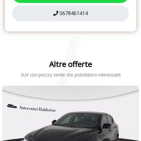
Sistema di informazioni per il conducente con schermo da 3,5
pollici monocromatico
0678461414
Sospensioni anteriori macpherson all&apos;anteriore e ponte
torcente al posteriore
Specchietti retrovisivi esterni regolabili e riscaldabili elettricamente
Specchietto retrovisivo interno schermabile manualmente
Altre offerte
Tappetini anteriori e posteriori in velours
SUV con prezzo simile che potrebbero interessarti
Volante in pelle a 3 razze