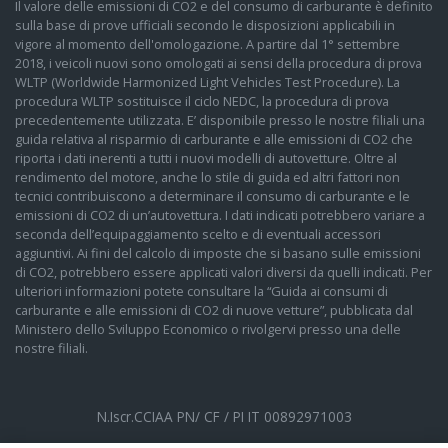
Il valore delle emissioni di CO2 e del consumo di carburante è definito
sulla base di prove ufficiali secondo le disposizioni applicabili in
vigore al momento dell'omologazione. A partire dal 1° settembre
2018, i veicoli nuovi sono omologati ai sensi della procedura di prova
WLTP (Worldwide Harmonized Light Vehicles Test Procedure). La
procedura WLTP sostituisce il ciclo NEDC, la procedura di prova
precedentemente utilizzata. E’ disponibile presso le nostre filiali una
guida relativa al risparmio di carburante e alle emissioni di CO2 che
riporta i dati inerenti a tutti i nuovi modelli di autovetture. Oltre al
rendimento del motore, anche lo stile di guida ed altri fattori non
tecnici contribuiscono a determinare il consumo di carburante e le
emissioni di CO2 di un’autovettura. I dati indicati potrebbero variare a
seconda dell’equipaggiamento scelto e di eventuali accessori
aggiuntivi. Ai fini del calcolo di imposte che si basano sulle emissioni
di CO2, potrebbero essere applicati valori diversi da quelli indicati. Per
ulteriori informazioni potete consultare la “Guida ai consumi di
carburante e alle emissioni di CO2 di nuove vetture”, pubblicata dal
Ministero dello Sviluppo Economico o rivolgervi presso una delle
nostre filiali.
N.Iscr.CCIAA PN/ CF / PI IT 00892971003