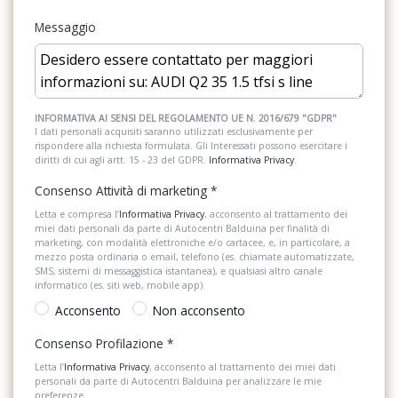
Sedili anteriori regolabili
Messaggio
Gruppi ottici posteriori a led
Sensori parcheggio posteriori
Gusci specchietti retrovisivi esterni in colore carrozzeria
Servosterzo
Illuminazione interna
Sistema audio
INFORMATIVA AI SENSI DEL REGOLAMENTO UE N. 2016/679 "GDPR"
I dati personali acquisiti saranno utilizzati esclusivamente per
Impianto frenante a doppio circuito con ripartizione diagonale
rispondere alla richiesta formulata. Gli Interessati possono esercitare i
Sistema di apertura keyless
diritti di cui agli artt. 15 - 23 del GDPR.
Informativa Privacy
.
Inserti in vernice effetto diamante grigio argento
Sistema di assistenza al mantenimento della corsia
Consenso Attività di marketing
*
Kit riparazione pneumatico
Sistema di navigazione
Letta e compresa l’
Informativa Privacy
, acconsento al trattamento dei
miei dati personali da parte di Autocentri Balduina per finalità di
Lane departure warning
marketing, con modalità elettroniche e/o cartacee, e, in particolare, a
Sistema di riconoscimento stanchezza guidatore
mezzo posta ordinaria o email, telefono (es. chiamate automatizzate,
Materiale di pronto soccorso con triangolo di emergenza
SMS, sistemi di messaggistica istantanea), e qualsiasi altro canale
Sistema telefonico integrato
informatico (es. siti web, mobile app).
Modanature nere ai finestrini
Acconsento
Non acconsento
Sospensioni
Parte inferiore paraurti in colore antracite
Consenso Profilazione
*
Specchietti retrovisori elettrici e riscaldabili
Letta l’
Informativa Privacy
, acconsento al trattamento dei miei dati
Presa 12v nella consolle centrale anteriore
personali da parte di Autocentri Balduina per analizzare le mie
Spoiler
preferenze.