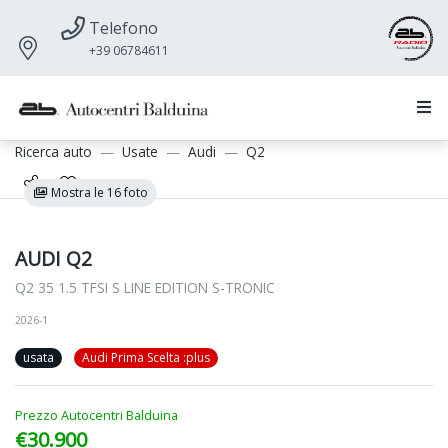
Telefono
+39 06784611
Ricerca auto
Usate
Audi
Q2
Mostra le 16 foto
AUDI Q2
Q2 35 1.5 TFSI S LINE EDITION S-TRONIC
2026-1
usata
Audi Prima Scelta :plus
Prezzo Autocentri Balduina
€30.900