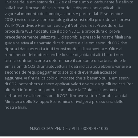
Il valore delle emissioni di CO2 e del consumo di carburante è definito
sulla base di prove ufficiali secondo le disposizioni applicabili in
vigore al momento dell'omologazione. A partire dal 1° settembre
2018, i veicoli nuovi sono omologati ai sensi della procedura di prova
WLTP (Worldwide Harmonized Light Vehicles Test Procedure). La
procedura WLTP sostituisce il ciclo NEDC, la procedura di prova
precedentemente utilizzata. E’ disponibile presso le nostre filiali una
guida relativa al risparmio di carburante e alle emissioni di CO2 che
riporta i dati inerenti a tutti i nuovi modelli di autovetture. Oltre al
rendimento del motore, anche lo stile di guida ed altri fattori non
tecnici contribuiscono a determinare il consumo di carburante e le
emissioni di CO2 di un’autovettura. I dati indicati potrebbero variare a
seconda dell’equipaggiamento scelto e di eventuali accessori
aggiuntivi. Ai fini del calcolo di imposte che si basano sulle emissioni
di CO2, potrebbero essere applicati valori diversi da quelli indicati. Per
ulteriori informazioni potete consultare la “Guida ai consumi di
carburante e alle emissioni di CO2 di nuove vetture”, pubblicata dal
Ministero dello Sviluppo Economico o rivolgervi presso una delle
nostre filiali.
N.Iscr.CCIAA PN/ CF / PI IT 00892971003