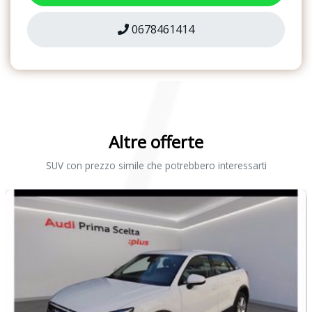
Sistema di ausilio al parcheggio posteriore
0678461414
Sistema di controllo pressione pneumatici
Sistema di navigazione mmi plus con mmi touch
Sistema di riconoscimento segnali basato su telecamera
Sospensioni anteriori macpherson all&apos;anteriore e ponte
torcente al posteriore
Altre offerte
Specchietti retrovisivi esterni regolabili e riscaldabili elettricamente
SUV con prezzo simile che potrebbero interessarti
Specchietto retrovisivo interno schermabile manualmente
Tappetini anteriori e posteriori in velours
Volante sportivo multifunzionale in pelle a 3 razze