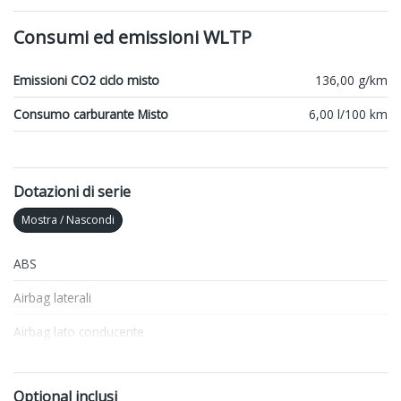
Consumi ed emissioni WLTP
Emissioni CO2 ciclo misto
136,00 g/km
Consumo carburante Misto
6,00 l/100 km
Dotazioni di serie
Mostra / Nascondi
ABS
Airbag laterali
Airbag lato conducente
Airbag lato passeggero
Optional inclusi
Antifurto