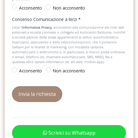
Presa 12v sul retro della consolle centrale per i sedili posteriori
Strumentazione digitale con display
Acconsento
Non acconsento
Proiettori a led
Tappetini
Consenso Comunicazione a terzi
*
Ricezione radio digitale (dab)
Letta l’
Informativa Privacy
, acconsento alla comunicazione dei miei dati
Volante sportivo
personali a società connesse o collegate ad Autocentri Balduina, nonché
Rilevatore di distrazione e stanchezza conducente
a società partner della stessa appartenenti ai settori automobilistico,
finanziario, assicurativo e delle telecomunicazioni, che li potranno
trattare per le finalità di marketing, con modalità cartacee,
Rivestimento dei sedili in tessuto script
automatizzate o elettroniche e, in particolare, a mezzo posta ordinaria
o email, telefono (es. chiamate automatizzate, SMS, MMS), fax e
Sedili anteriori normali
qualsiasi altro canale informatico (es. siti web, mobile app).
Acconsento
Non acconsento
Sedili del sedile posteriore ribaltabile
Servosterzo progressivo
Sicura per bambini ad azionamento elettrico
Sistema di ancoraggio isofix e 3° punto di ancoraggio top tether
per i seggiolini dei bambini sui sedili posteriori laterali
Sistema di ancoraggio isofix per i seggiolini dei bambini sul sedile
del passeggero
Scrivici su Whatsapp