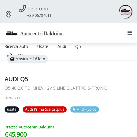
Telefono
+39 06784611
Ricerca auto
Usate
Audi
Q5
Mostra le 16 foto
AUDI Q5
Q5 40 2.0 TDI MHEV 12V S LINE QUATTRO S-TRONIC
2026-1713
usata
Audi Prima Scelta :plus
Mild Hybrid
Prezzo Autocentri Balduina
€45.900