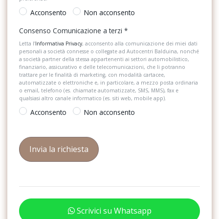
Sistema di navigazione
Acconsento
Non acconsento
Portellone vano bagagli ad apertura e chiusura elettrica
Sistema di navigazione + TouchScreen
Consenso Comunicazione a terzi
*
Presa 12v nella consolle centrale anteriore e posteriore
Letta l’
Informativa Privacy
, acconsento alla comunicazione dei miei dati
Specchietti retrovisori elettrici e riscaldabili
Prese usb (2) per i passeggeri posteriori
personali a società connesse o collegate ad Autocentri Balduina, nonché
a società partner della stessa appartenenti ai settori automobilistico,
Start & Stop
finanziario, assicurativo e delle telecomunicazioni, che li potranno
Proiettori anteriori in tecnologia led
trattare per le finalità di marketing, con modalità cartacee,
automatizzate o elettroniche e, in particolare, a mezzo posta ordinaria
Strumentazione digitale con display
Ricezione radio digitale (dab)
o email, telefono (es. chiamate automatizzate, SMS, MMS), fax e
qualsiasi altro canale informatico (es. siti web, mobile app).
Supporto Lombare
Sedili anteriori sportivi
Acconsento
Non acconsento
USB
Sedili posteriori con schienale ribaltabile
Volante in pelle
Sedili rivestiti in tessuto impressum
Serbatoio adblue da 24l
Serbatoio carburante da 70l
Servosterzo elettromeccanico
Scrivici su Whatsapp
Sistema di ancoraggio isofix e punto di ancoraggio top tether per