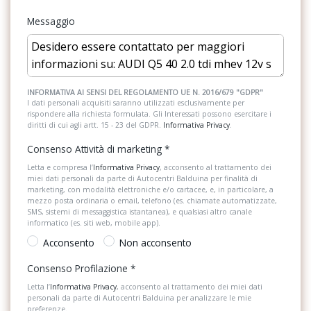
Radio DAB
Messaggio
Gruppi ottici posteriori a led
Regolatore di velocità - Cruise Control
Illuminazione interna a led
Retrovisore interno auto-anabbagliante
Inserti in micrometallic argento
Riconoscimento segnali stradali
INFORMATIVA AI SENSI DEL REGOLAMENTO UE N. 2016/679 "GDPR"
I dati personali acquisiti saranno utilizzati esclusivamente per
Interfaccia bluetooth
rispondere alla richiesta formulata. Gli Interessati possono esercitare i
Sedili abbattibili
diritti di cui agli artt. 15 - 23 del GDPR.
Informativa Privacy
.
Kit di pronto soccorso, triangolo di emergenza e giubbini ad alta
Sedili anteriori sportivi
visibilità
Consenso Attività di marketing
*
Selettore stile di guida
Letta e compresa l’
Informativa Privacy
, acconsento al trattamento dei
Kit riparazione pneumatico
miei dati personali da parte di Autocentri Balduina per finalità di
marketing, con modalità elettroniche e/o cartacee, e, in particolare, a
Serbatoio AdBlue
Lane departure warning
mezzo posta ordinaria o email, telefono (es. chiamate automatizzate,
SMS, sistemi di messaggistica istantanea), e qualsiasi altro canale
Serbatoio carburante
informatico (es. siti web, mobile app).
Logo modello al portellone senza denominazione tecnologia
Acconsento
Non acconsento
Servosterzo
Mancorrenti al tetto in alluminio
Consenso Profilazione
*
Sistema di assistenza al mantenimento della corsia
Pacchetto esterno lucido
Letta l’
Informativa Privacy
, acconsento al trattamento dei miei dati
personali da parte di Autocentri Balduina per analizzare le mie
Sistema di chiamata d'emergenza
Pacchetto luci ambiente
preferenze.