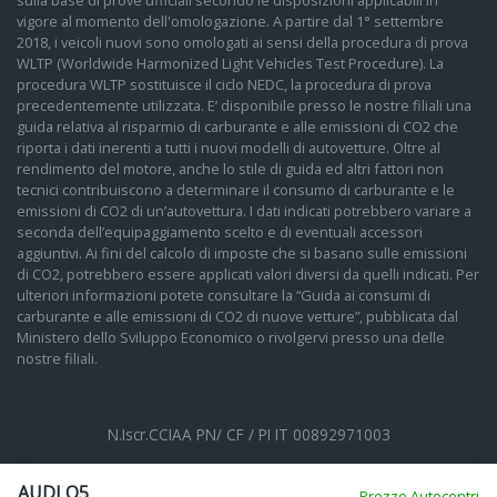
sulla base di prove ufficiali secondo le disposizioni applicabili in
vigore al momento dell'omologazione. A partire dal 1° settembre
2018, i veicoli nuovi sono omologati ai sensi della procedura di prova
WLTP (Worldwide Harmonized Light Vehicles Test Procedure). La
procedura WLTP sostituisce il ciclo NEDC, la procedura di prova
precedentemente utilizzata. E’ disponibile presso le nostre filiali una
guida relativa al risparmio di carburante e alle emissioni di CO2 che
riporta i dati inerenti a tutti i nuovi modelli di autovetture. Oltre al
rendimento del motore, anche lo stile di guida ed altri fattori non
tecnici contribuiscono a determinare il consumo di carburante e le
emissioni di CO2 di un’autovettura. I dati indicati potrebbero variare a
seconda dell’equipaggiamento scelto e di eventuali accessori
aggiuntivi. Ai fini del calcolo di imposte che si basano sulle emissioni
di CO2, potrebbero essere applicati valori diversi da quelli indicati. Per
ulteriori informazioni potete consultare la “Guida ai consumi di
carburante e alle emissioni di CO2 di nuove vetture”, pubblicata dal
Ministero dello Sviluppo Economico o rivolgervi presso una delle
nostre filiali.
N.Iscr.CCIAA PN/ CF / PI IT 00892971003
Cookie Policy
Privacy Policy
Impostazioni di tracciamento
AUDI Q5
Prezzo Autocentri