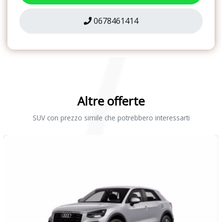
i seggiolini dei bambini sui sedili posteriori laterali
0678461414
Sistema di ausilio al parcheggio plus
Sistema di controllo pressione pneumatici
Sistema di navigazione mmi plus con mmi touch
Sistema riconoscimento della segnaletica basato su telecamera
Altre offerte
Sistema start & stop
SUV con prezzo simile che potrebbero interessarti
Specchietti retrovisori esterni, regolabili, riscaldabili, ripiegabili
elettricamente e schermabili automaticamente
Specchietto retrovisivo interno schermabile automaticamente con
design senza cornice
Supporto lombare a 4 vie per i sedili anteriori
Vani portaoggetti / portabevande
Verniciatura completa per paraurti