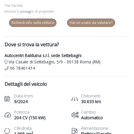
*Iva Esposta
(Escluso il passaggio di proprietà)
Richiedi info sulla vettura
Hai un usato da valutare?
Dove si trova la vettura?
Autocentri Balduina s.r.l. sede Settebagni
Via Casale di Settebagni, 5/9 - 00138 Roma (RM)
06 78461414
Dettagli del veicolo
Data Imm.
Chilometri
9/2024
30.633 km
Potenza
Cambio
204 CV (150 kW)
Automatico
Cilindrata
Alimentazione
3
1.968 cm
Elettrica/Gasolio