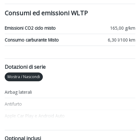
Consumi ed emissioni WLTP
Emissioni CO2 ciclo misto
165,00 g/km
Consumo carburante Misto
6,30 l/100 km
Dotazioni di serie
Mostra / Nascondi
Airbag laterali
Antifurto
Apple Car Play e Android Auto
Assetto sportivo
Optional inclusi
Assistente al parcheggio