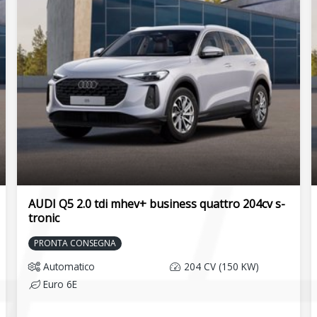
anteriori
nero lucido
Telecamera per retromarcia
ato
Volante in pelle a 3 razze multifunzionale
con bilancieri
AUDI Q5 2.0 tdi mhev+ business quattro 204cv s-
tronic
PRONTA CONSEGNA
Automatico
204 CV (150 KW)
Euro 6E