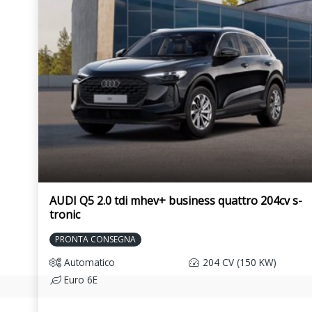
metallizzato
Tappetini anteriori e posteriori
Tasti di comando in 
Vetri atermici
Vetro parasole oscur
Volante multifunzionale in pelle a razze
doppie con bilancieri
AUDI Q5 2.0 tdi mhev+ business quattro 204cv s-
tronic
PRONTA CONSEGNA
Automatico
204 CV (150 KW)
Euro 6E