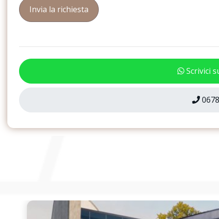
Riconoscimento della segnaletica stradale
Rivestimenti pelle / s
Schienale del sedile posteriore ribaltabile
Secondo ingresso di r
Sedili anteriori a regolazione manuale
Sedili anteriori norma
Scrivici 
Servosterzo progressivo
Sistema di ancoraggio
ancoraggio con cinghi
seggiolini dei bambini
0678
posteriore
Sistema di ausilio al parcheggio plus con
Sistema di navigazi
visualizzazione perimetrale
Specchietti retrovisivi esterni regolabili,
Specchietti retrovisori
riscaldabili e ripiegabili elettricamente,
schermabili automaticamente da
entrambi i lati, con dispositivo bordo
marciapiede
Spia di controllo pressione pneumatici
Supplemento colore 