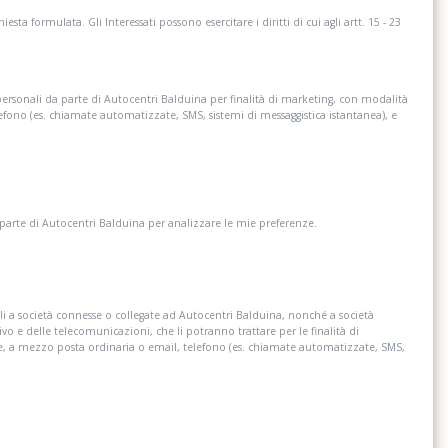
esta formulata. Gli Interessati possono esercitare i diritti di cui agli artt. 15 - 23
Lettore dvd
 soccorso con
Numero di gestione interno
personali da parte di Autocentri Balduina per finalità di marketing, con modalità
ergenza e giubbotti
lefono (es. chiamate automatizzate, SMS, sistemi di messaggistica istantanea), e
 tour
Pacchetto di assistenza plus con
assistente di parcheggio plus
 parte di Autocentri Balduina per analizzare le mie preferenze.
cido
Pacchetto estetico nero plus
te plus
Pacchetto non fumatori
custico isolante con
Piano di copertura del vano bagagli
i a società connesse o collegate ad Autocentri Balduina, nonché a società
ivo e delle telecomunicazioni, che li potranno trattare per le finalità di
re, a mezzo posta ordinaria o email, telefono (es. chiamate automatizzate, SMS,
2 volt nel bagagliaio
Proiettori a led audi matrix con indicatori
di direzione dinamici anteriori e posteriori
 mmi touch response
Ricezione radio digitale