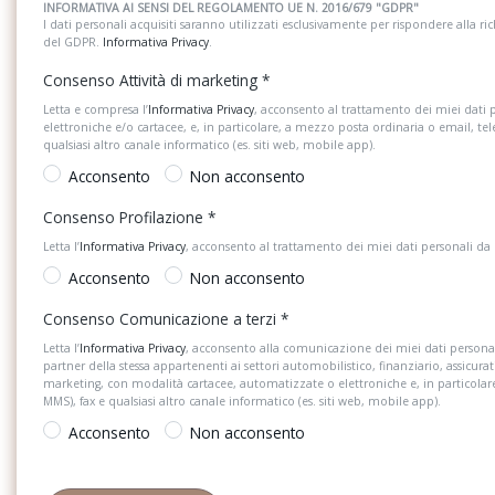
INFORMATIVA AI SENSI DEL REGOLAMENTO UE N. 2016/679 "GDPR"
cruscotto
I dati personali acquisiti saranno utilizzati esclusivamente per rispondere alla richi
del GDPR.
Informativa Privacy
.
Kit di riparazione pneumatici
Lavafari
Consenso Attività di marketing
*
Listelli sottoporta anteriori e posteriori
Materiale del pronto
Letta e compresa l’
Informativa Privacy
, acconsento al trattamento dei miei dati 
con inserto in alluminio, non illuminati,
triangolo d&apos;em
elettroniche e/o cartacee, e, in particolare, a mezzo posta ordinaria o email, te
senza logo
catarifrangenti
qualsiasi altro canale informatico (es. siti web, mobile app).
Acconsento
Non acconsento
On board charger 11 kw
Pacchetto assistenza
Consenso Profilazione
*
Letta l’
Informativa Privacy
, acconsento al trattamento dei miei dati personali da
Pacchetto equipaggiamenti per l'italia
Pacchetto esterno lu
Acconsento
Non acconsento
Pacchetto illuminazione diffusa
Pacchetto luci ambien
Consenso Comunicazione a terzi
*
Pacchetto portaoggetti e vano bagagli
Parabrezza in vetro a
Letta l’
Informativa Privacy
, acconsento alla comunicazione dei miei dati personal
vetri atermici
partner della stessa appartenenti ai settori automobilistico, finanziario, assicurat
marketing, con modalità cartacee, automatizzate o elettroniche e, in particola
Portellone vano bagagli ad apertura e
Presa di corrente a 1
MMS), fax e qualsiasi altro canale informatico (es. siti web, mobile app).
chiusura elettrica
Acconsento
Non acconsento
Quattro
Radio mmi plus con