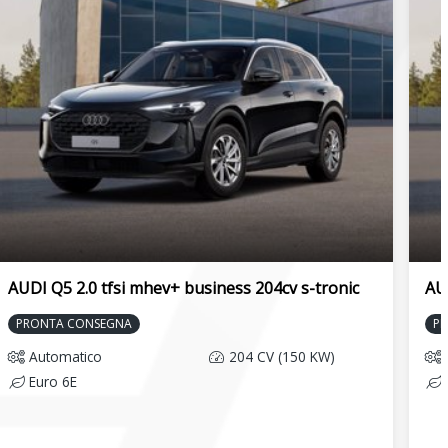
AUDI Q5 2.0 tfsi mhev+ business 204cv s-tronic
AUD
PRONTA CONSEGNA
P
Automatico
204 CV (150 KW)
Euro 6E