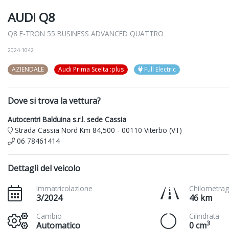
AUDI Q8
Q8 E-TRON 55 BUSINESS ADVANCED QUATTRO
2024-1042
AZIENDALE
Audi Prima Scelta :plus
Full Electric
Dove si trova la vettura?
Autocentri Balduina s.r.l. sede Cassia
Strada Cassia Nord Km 84,500 - 00110 Viterbo (VT)
06 78461414
Dettagli del veicolo
Immatricolazione
Chilometrag
3/2024
46 km
Cambio
Cilindrata
3
Automatico
0 cm