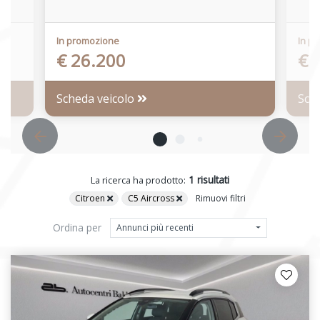
In promozione
In p
€ 26.200
€ 
Scheda veicolo
Sch
1 risultati
La ricerca ha prodotto:
Citroen
C5 Aircross
Rimuovi filtri
Ordina per
Annunci più recenti