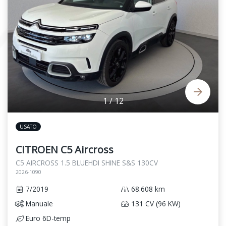
1
/
12
USATO
CITROEN C5 Aircross
C5 AIRCROSS 1.5 BLUEHDI SHINE S&S 130CV
2026-1090
7/2019
68.608 km
Manuale
131 CV (96 KW)
Euro 6D-temp