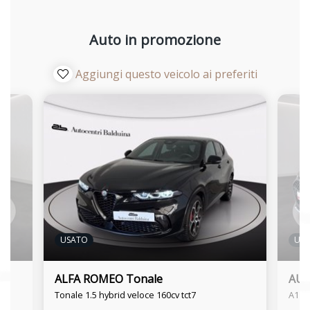
Auto in promozione
Aggiungi questo veicolo ai preferiti
USATO
US
ALFA ROMEO Tonale
AUDI
Tonale 1.5 hybrid veloce 160cv tct7
A1 al