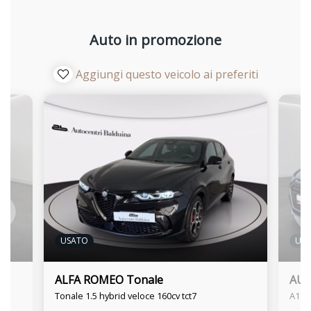
Auto in promozione
Aggiungi questo veicolo ai preferiti
USATO
US
ALFA ROMEO Tonale
AUD
Tonale 1.5 hybrid veloce 160cv tct7
A1 sp