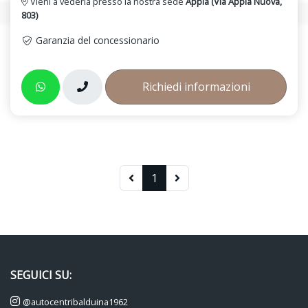
Vieni a vederla presso la nostra sede
Appia (Via Appia Nuova,
803)
Garanzia del concessionario
Richiedi informazioni
1
SEGUICI SU:
@autocentribalduina1962