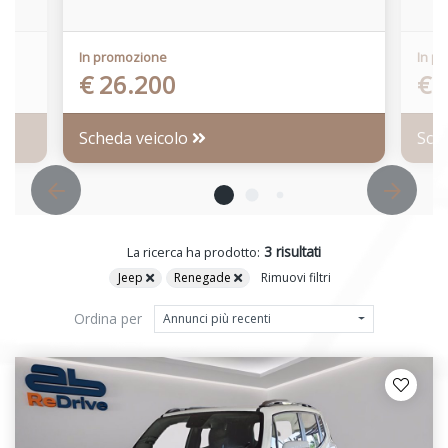
In promozione
In p
€ 26.200
€ 
Scheda veicolo
Sch
3 risultati
La ricerca ha prodotto:
Jeep
Renegade
Rimuovi filtri
Ordina per
Annunci più recenti