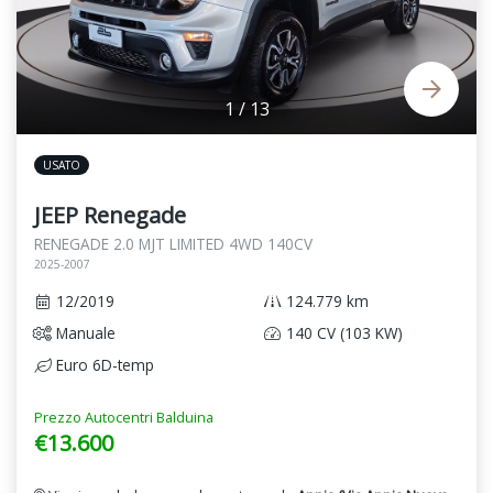
1
/
13
USATO
JEEP Renegade
RENEGADE 2.0 MJT LIMITED 4WD 140CV
2025-2007
12/2019
124.779 km
Manuale
140 CV (103 KW)
Euro 6D-temp
Prezzo Autocentri Balduina
€13.600