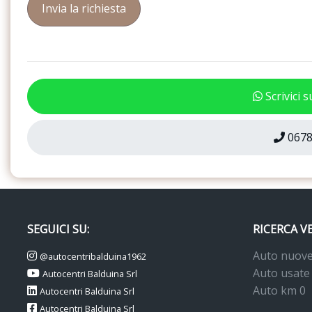
Scrivici 
0678
SEGUICI SU:
RICERCA V
Auto nuov
@autocentribalduina1962
Auto usate
Autocentri Balduina Srl
Auto km 0
Autocentri Balduina Srl
Autocentri Balduina Srl