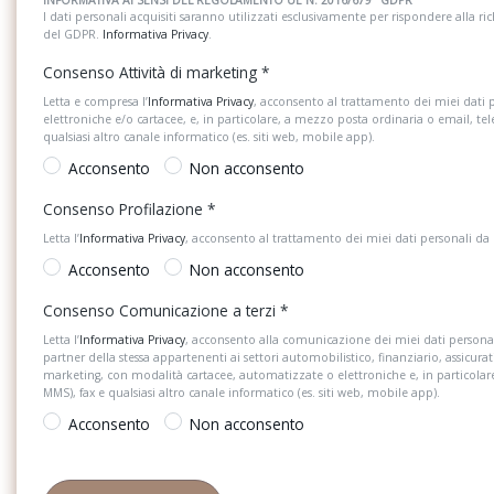
I dati personali acquisiti saranno utilizzati esclusivamente per rispondere alla richi
del GDPR.
Informativa Privacy
.
Consenso Attività di marketing
*
Letta e compresa l’
Informativa Privacy
, acconsento al trattamento dei miei dati 
elettroniche e/o cartacee, e, in particolare, a mezzo posta ordinaria o email, te
qualsiasi altro canale informatico (es. siti web, mobile app).
Acconsento
Non acconsento
Consenso Profilazione
*
Letta l’
Informativa Privacy
, acconsento al trattamento dei miei dati personali da
Acconsento
Non acconsento
Consenso Comunicazione a terzi
*
Letta l’
Informativa Privacy
, acconsento alla comunicazione dei miei dati personal
partner della stessa appartenenti ai settori automobilistico, finanziario, assicurat
marketing, con modalità cartacee, automatizzate o elettroniche e, in particola
MMS), fax e qualsiasi altro canale informatico (es. siti web, mobile app).
Acconsento
Non acconsento