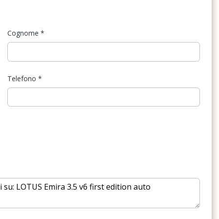
amento pressione
Volante regolabile
Cognome
*
Telefono
*