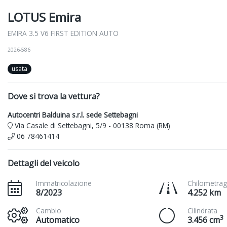
LOTUS Emira
EMIRA 3.5 V6 FIRST EDITION AUTO
2026-586
usata
Dove si trova la vettura?
Autocentri Balduina s.r.l. sede Settebagni
Via Casale di Settebagni, 5/9 - 00138 Roma (RM)
06 78461414
Dettagli del veicolo
Immatricolazione
Chilometrag
8/2023
4.252 km
Cambio
Cilindrata
3
Automatico
3.456 cm