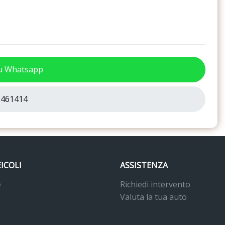
su Whatsapp
461414
EICOLI
ASSISTENZA
e
Richiedi intervento
Valuta la tua auto