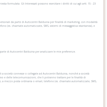
esta formulata. Gli Interessati possono esercitare i diritti di cui agli artt. 15 - 23
personali da parte di Autocentri Balduina per finalità di marketing, con modalità
lefono (es. chiamate automatizzate, SMS, sistemi di messaggistica istantanea), e
 parte di Autocentri Balduina per analizzare le mie preferenze.
i a società connesse o collegate ad Autocentri Balduina, nonché a società
ivo e delle telecomunicazioni, che li potranno trattare per le finalità di
re, a mezzo posta ordinaria o email, telefono (es. chiamate automatizzate, SMS,