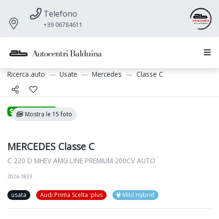
Telefono
+39 06784611
Ricerca auto
Usate
Mercedes
Classe C
Promozione
Mostra le 15 foto
MERCEDES Classe C
C 220 D MHEV AMG LINE PREMIUM 200CV AUTO
2026-1833
usata
Audi Prima Scelta :plus
Mild Hybrid