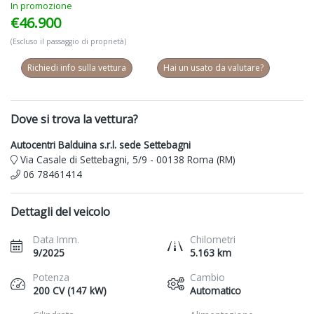
In promozione
€46.900
(Escluso il passaggio di proprietà)
Richiedi info sulla vettura
Hai un usato da valutare?
Dove si trova la vettura?
Autocentri Balduina s.r.l. sede Settebagni
Via Casale di Settebagni, 5/9 - 00138 Roma (RM)
06 78461414
Dettagli del veicolo
Data Imm.
Chilometri
9/2025
5.163 km
Potenza
Cambio
200 CV (147 kW)
Automatico