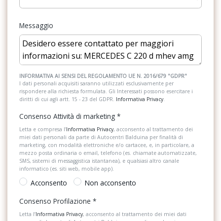
Pacchetto parcheggio con telecamera a 360°
Pacchetto premium
Messaggio
Pacchetto retrovisori
Pacchetto usb
Pacchetto vani portaoggetti
INFORMATIVA AI SENSI DEL REGOLAMENTO UE N. 2016/679 "GDPR"
I dati personali acquisiti saranno utilizzati esclusivamente per
rispondere alla richiesta formulata. Gli Interessati possono esercitare i
Predisposizione per live traffic information
diritti di cui agli artt. 15 - 23 del GDPR.
Informativa Privacy
.
Sedili anteriori riscaldabili elettricamente
Consenso Attività di marketing
*
Letta e compresa l’
Informativa Privacy
, acconsento al trattamento dei
Serbatoio maggiorato da 66 litri
miei dati personali da parte di Autocentri Balduina per finalità di
marketing, con modalità elettroniche e/o cartacee, e, in particolare, a
Sistema di ricarica wireless per dispositivi mobili anteriore
mezzo posta ordinaria o email, telefono (es. chiamate automatizzate,
SMS, sistemi di messaggistica istantanea), e qualsiasi altro canale
informatico (es. siti web, mobile app).
Sistema di riconoscimento automatico dei segnali stradali
Acconsento
Non acconsento
Soglie d&apos;ingresso illuminate
Consenso Profilazione
*
Tirefit
Letta l’
Informativa Privacy
, acconsento al trattamento dei miei dati