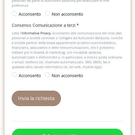
personali da parte di Autocentri Balduina per analizzare le mie
Vetri atermici sfumati scuri
preferenze.
Acconsento
Non acconsento
Volante sportivo multifunzione in pelle nappa
Consenso Comunicazione a terzi
*
Letta l’
Informativa Privacy
, acconsento alla comunicazione dei miei dati
personali a società connesse o collegate ad Autocentri Balduina, nonché
a società partner della stessa appartenenti ai settori automobilistico,
finanziario, assicurativo e delle telecomunicazioni, che li potranno
trattare per le finalità di marketing, con modalità cartacee,
automatizzate o elettroniche e, in particolare, a mezzo posta ordinaria
o email, telefono (es. chiamate automatizzate, SMS, MMS), fax e
qualsiasi altro canale informatico (es. siti web, mobile app).
Acconsento
Non acconsento