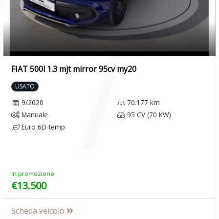
FIAT 500l 1.3 mjt mirror 95cv my20
USATO
9/2020
70.177 km
Manuale
95 CV (70 KW)
Euro 6D-temp
In promozione
€13.500
Scheda veicolo