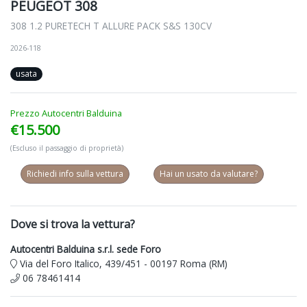
PEUGEOT 308
308 1.2 PURETECH T ALLURE PACK S&S 130CV
2026-118
usata
Prezzo Autocentri Balduina
€15.500
(Escluso il passaggio di proprietà)
Richiedi info sulla vettura
Hai un usato da valutare?
Dove si trova la vettura?
Autocentri Balduina s.r.l. sede Foro
Via del Foro Italico, 439/451 - 00197 Roma (RM)
06 78461414