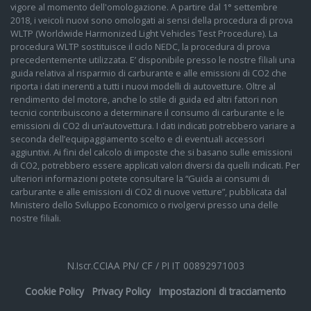
vigore al momento dell'omologazione. A partire dal 1° settembre
2018, i veicoli nuovi sono omologati ai sensi della procedura di prova
WLTP (Worldwide Harmonized Light Vehicles Test Procedure). La
procedura WLTP sostituisce il ciclo NEDC, la procedura di prova
precedentemente utilizzata. E’ disponibile presso le nostre filiali una
guida relativa al risparmio di carburante e alle emissioni di CO2 che
riporta i dati inerenti a tutti i nuovi modelli di autovetture. Oltre al
rendimento del motore, anche lo stile di guida ed altri fattori non
tecnici contribuiscono a determinare il consumo di carburante e le
emissioni di CO2 di un’autovettura. I dati indicati potrebbero variare a
seconda dell’equipaggiamento scelto e di eventuali accessori
aggiuntivi. Ai fini del calcolo di imposte che si basano sulle emissioni
di CO2, potrebbero essere applicati valori diversi da quelli indicati. Per
ulteriori informazioni potete consultare la “Guida ai consumi di
carburante e alle emissioni di CO2 di nuove vetture”, pubblicata dal
Ministero dello Sviluppo Economico o rivolgervi presso una delle
nostre filiali.
N.Iscr.CCIAA PN/ CF / PI IT 00892971003
Cookie Policy
Privacy Policy
Impostazioni di tracciamento