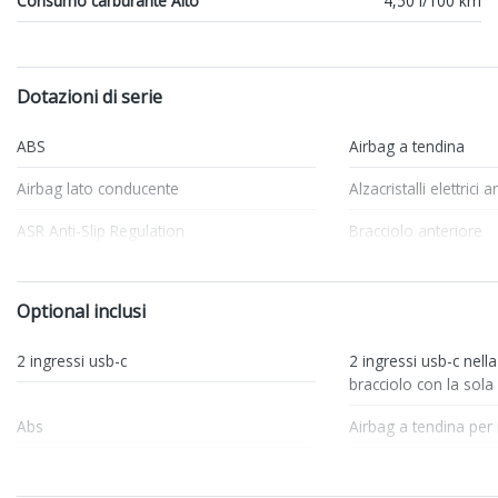
Consumo carburante Alto
4,50 l/100 km
Dotazioni di serie
ABS
Airbag a tendina
Airbag lato conducente
Alzacristalli elettrici 
ASR Anti-Slip Regulation
Bracciolo anteriore
Cerchi in lega
Chiusura centralizzat
Optional inclusi
Climatizzatore
Console centrale mul
Fari a led
Fari con accensione 
2 ingressi usb-c
2 ingressi usb-c nell
bracciolo con la sola 
Filtro antipolvere ed antipolline
Freni a disco
Abs
Airbag a tendina per 
Illuminazione abitacolo
Illuminazione bagagl
Airbag laterali anteriori
Airbag per conducen
Interni in tessuto
Kit emergenza