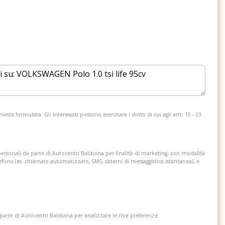
a stone black
Kit antiforatura con compressore a 12
volt ed ermetizzante per pneumatici
Luci interne con spegnimento ritardato
con 2 luci di lettura anteriori e 2 posteriori
rozzeria
Pomello della leva del cambio in pelle
elefono cellulare con
Radio ready 2 discover con display
touchscreen 8 (predisposizione per la
navigazione)
esta formulata. Gli Interessati possono esercitare i diritti di cui agli artt. 15 - 23
ale dab+
Riconoscimento pedoni e ciclisti
personali da parte di Autocentri Balduina per finalità di marketing, con modalità
ti nelle porte
Sedile conducente e passeggero
lefono (es. chiamate automatizzate, SMS, sistemi di messaggistica istantanea), e
regolabile in altezza
ico per cinture di
Sistema di frenata anticollisione multipla -
 posteriori non
multi collision brake
 parte di Autocentri Balduina per analizzare le mie preferenze.