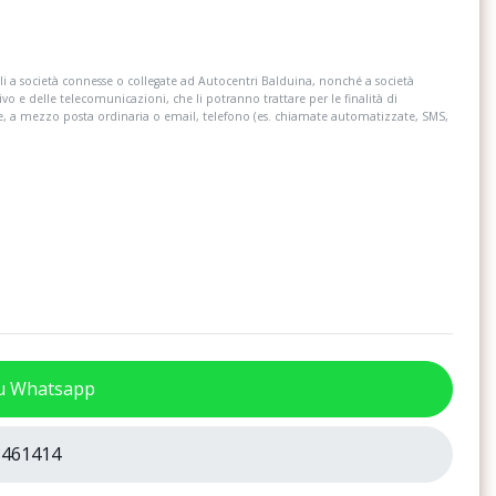
 illuminati nelle alette
Specchietti retrovisori esterni regolabili,
riscaldabili e richiudibili elettricamente
posteriori in
Tasche portaoggetti agli schienali dei
i a società connesse o collegate ad Autocentri Balduina, nonché a società
sedili anteriori
ivo e delle telecomunicazioni, che li potranno trattare per le finalità di
re, a mezzo posta ordinaria o email, telefono (es. chiamate automatizzate, SMS,
nza
Vano portaoggetti sotto il sedile del
passeggero
 in pelle
su Whatsapp
461414