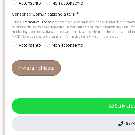
Sistema start&stop con recupero
Specchietti di cortesia
Acconsento
Non acconsento
dell&apos;energia in frenata
parasole
Consenso Comunicazione a terzi
*
Spia controllo pneumatici
Tappetini anteriori e 
Letta l’
Informativa Privacy
, acconsento alla comunicazione dei miei dati personal
materiale riciclato
partner della stessa appartenenti ai settori automobilistico, finanziario, assicurat
marketing, con modalità cartacee, automatizzate o elettroniche e, in particola
Tergicristalli anteriori a funzionamento
Triangolo di emerge
MMS), fax e qualsiasi altro canale informatico (es. siti web, mobile app).
intermittente
Acconsento
Non acconsento
Vetro atermico laterale e posteriore
Volante multifunzione
Scrivici 
0678