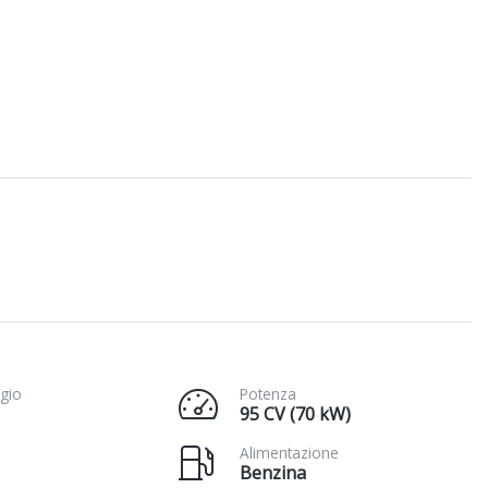
gio
Potenza
95 CV (70 kW)
Alimentazione
Benzina