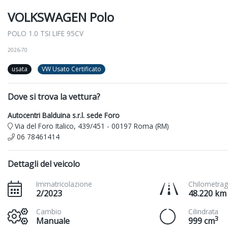
VOLKSWAGEN Polo
POLO 1.0 TSI LIFE 95CV
2026-70
usata
VW Usato Certificato
Dove si trova la vettura?
Autocentri Balduina s.r.l. sede Foro
Via del Foro Italico, 439/451 - 00197 Roma (RM)
06 78461414
Dettagli del veicolo
Immatricolazione
Chilometrag
2/2023
48.220 km
Cambio
Cilindrata
3
Manuale
999 cm