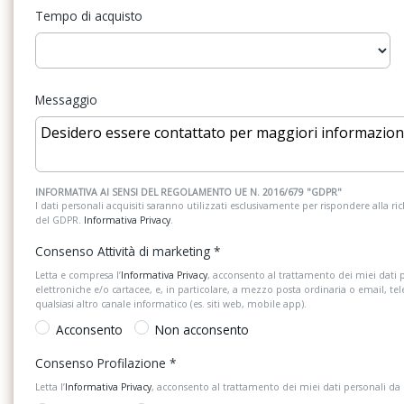
Illuminazione vano bagagli
Inserti decorativi lav
Tempo di acquisto
Lane assist - sistema di mantenimento
Luci diurne a led
della corsia
Messaggio
Parabrezza in vetro atermico
Paraurti in colore car
Predisposizione isofix per seggiolini sui
Predisposizione per t
sedili posteriori e passeggero anteriore
bluetooth
INFORMATIVA AI SENSI DEL REGOLAMENTO UE N. 2016/679 "GDPR"
I dati personali acquisiti saranno utilizzati esclusivamente per rispondere alla richi
del GDPR.
Informativa Privacy
.
Regolazione della profondità dei fari
Ricezione radio digit
anteriori
Consenso Attività di marketing
*
Letta e compresa l’
Informativa Privacy
, acconsento al trattamento dei miei dati 
Rivestimento dei sedili in tessuto slash
Scomparti portaogget
elettroniche e/o cartacee, e, in particolare, a mezzo posta ordinaria o email, te
qualsiasi altro canale informatico (es. siti web, mobile app).
Acconsento
Non acconsento
Sedili posteriori con schienale ribaltabile e
Segnale acustico e ott
sdoppiabile asimmetricamente
sicurezza anteriori e
Consenso Profilazione
*
allacciate
Letta l’
Informativa Privacy
, acconsento al trattamento dei miei dati personali da