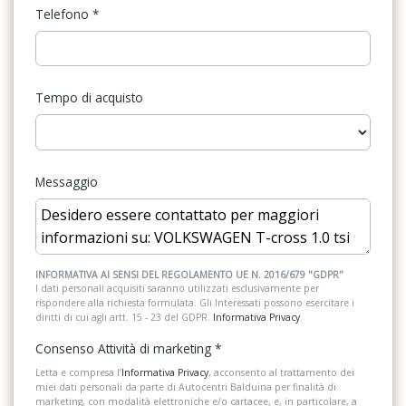
Telefono
*
Attivazione automatica luce di marcia
Fendinebbia anteriori
Bluethooth
Freni a disco
Bracciolo centrale anteriore con vano portaoggetti regolabile in
Tempo di acquisto
Illuminazione abitacolo
altezza e profondità con 2 ingressi usb-c di ricarica posteriori
Illuminazione bagagliaio
Cerchi in lega leggera belmont 6 j x 16 con pneumatici 205/60
r16 (a bassa resistenza al rotolamento)
Impianto audio con touchscreen
Messaggio
Cerchi in lega leggera chesterfield 6,5 j x 17 con pneumatici
Inserti in acciaio esterni
205/55 r17 a bassa resistenza al rotolamento
Interni in tessuto
Chiamata di emergenza
Kit riparazione pneumatici / tirefit
INFORMATIVA AI SENSI DEL REGOLAMENTO UE N. 2016/679 "GDPR"
Chiusura centralizzata con telecomando e 2 chiavi estraibili a
I dati personali acquisiti saranno utilizzati esclusivamente per
radiofrequenza
rispondere alla richiesta formulata. Gli Interessati possono esercitare i
Listelli sottoporta
diritti di cui agli artt. 15 - 23 del GDPR.
Informativa Privacy
.
Climatizzatore manuale
Luci diurne
Consenso Attività di marketing
*
Controllo elettronico stabilità (esc)
Pacchetto
Letta e compresa l’
Informativa Privacy
, acconsento al trattamento dei
miei dati personali da parte di Autocentri Balduina per finalità di
Cristalli laterali posteriori e lunotto oscurati
marketing, con modalità elettroniche e/o cartacee, e, in particolare, a