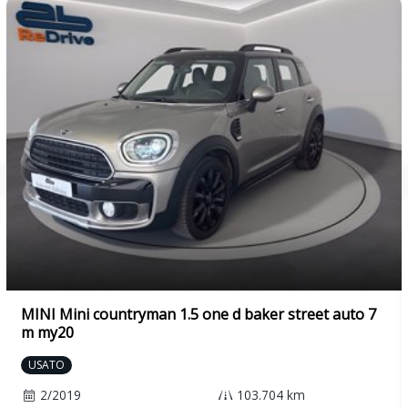
Luce interna nel vano piedi (anteriore)
Luci diune a led
Mancorrenti cromati
Mancorrenti neri
Mirror pack
Msr (regolazione coppia in fase di rilascio)
Paraurti con listello cromato
Piano di copertura vano bagagli regolabile su 2 livelli
Pomello del cambio in pelle
MINI Mini countryman 1.5 one d baker street auto 7
Predisposizione isofix anche per seggiolini i-size (dispositivo per il
m my20
fissaggio di 2 seggiolini) e ancoraggio anteriore lato passeggero
USATO
Presa di corrente 12 v anteriore
2/2019
103.704 km