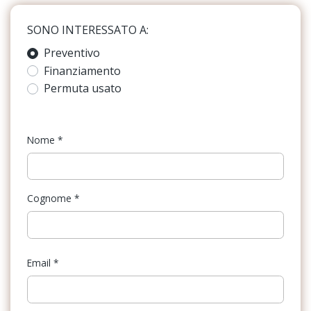
distanza
Blocco differenziale
SONO INTERESSATO A:
Airbag a tendina per i passeggeri anteriori
Bluetooth®
Preventivo
Airbag a tendina per i passeggeri posteriori
Finanziamento
Bracciolo anteriore
Airbag laterali anteriori
Permuta usato
Cerchi in lega
Airbag per conducente
Chiusura centralizzata
Airbag per passeggero (disattivabile)
Nome
*
Climatizzatore
Alette parasole orientabili con specchietto di cortesia
Console centrale multifunzione
Altoparlanti (6)
Cognome
*
Copertura vano bagagli
Alzacristalli elettrici anteriori e posteriori
Cristalli atermici
Appoggiatesta posteriori (3)
Fari a led
Email
*
Asr (sistema controllo trazione)
Fari con accensione automatica
Assistente di controsterzata (dsr)
Fari posteriori a led