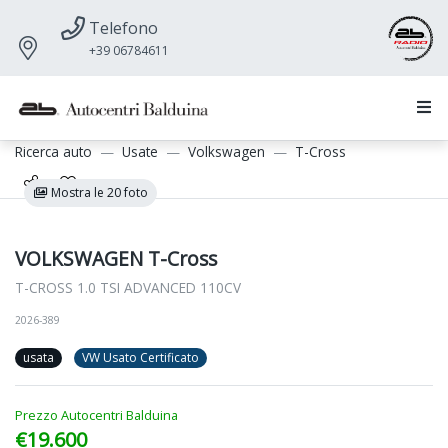
Telefono
+39 06784611
Ricerca auto
Usate
Volkswagen
T-Cross
Mostra le 20 foto
VOLKSWAGEN T-Cross
T-CROSS 1.0 TSI ADVANCED 110CV
2026-389
usata
VW Usato Certificato
Prezzo Autocentri Balduina
€19.600