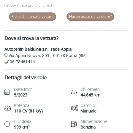
(Escluso il passaggio di proprietà)
Richiedi info sulla vettura
Hai un usato da valutare?
Dove si trova la vettura?
Autocentri Balduina s.r.l. sede Appia
Via Appia Nuova, 803 - 00178 Roma (RM)
06 78461414
Dettagli del veicolo
Data Imm.
Chilometri
5/2023
44.645 km
Potenza
Cambio
110 CV (81 kW)
Manuale
Cilindrata
Alimentazione
3
999 cm
Benzina