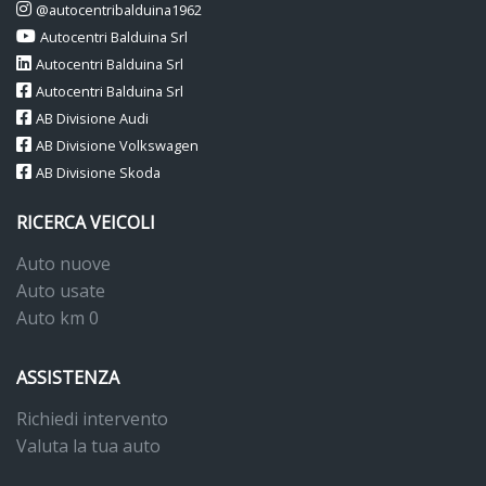
Spia di controllo pressione pneumatici
@autocentribalduina1962
Autocentri Balduina Srl
Stabilizzatore del rimorchio tsa
Autocentri Balduina Srl
Supporto lombare a regolazione manuale per i sedili anteriori
Autocentri Balduina Srl
AB Divisione Audi
Tappetini anteriori e posteriori in materiale riciclato
AB Divisione Volkswagen
Tasche portaoggetti agli schienali dei sedili anteriori
AB Divisione Skoda
Tire mobility set (kit riparazione pneumatici)
RICERCA VEICOLI
Vano portaoggetti con luce
Auto nuove
Vano portaoggetti sotto il sedile lato passeggero
Auto usate
Auto km 0
Vetri atermici
Volante multifunzione in pelle
ASSISTENZA
Volante regolabile in altezza e profondità
Richiedi intervento
Valuta la tua auto