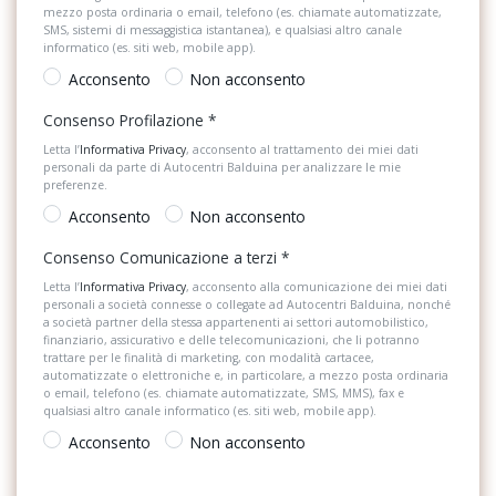
Pacchetto sicurezza
mezzo posta ordinaria o email, telefono (es. chiamate automatizzate,
SMS, sistemi di messaggistica istantanea), e qualsiasi altro canale
Dashboard con inserti decorativi lizard
Personalizzazioni Linea e Stile
informatico (es. siti web, mobile app).
Dashboard con inserti decorativi pineapple
Acconsento
Non acconsento
Pomello del cambio in pelle
Consenso Profilazione
*
Digital cockpit da 8
Portaoggetti aggiuntivi
Letta l’
Informativa Privacy
, acconsento al trattamento dei miei dati
Digital cockpit pro da 10,25
personali da parte di Autocentri Balduina per analizzare le mie
Predisposizioni
preferenze.
Display multifunzione plus
Presa 12V aggiuntiva
Acconsento
Non acconsento
Dispositivo antiavviamento elettronico
Radio DAB
Consenso Comunicazione a terzi
*
Divano posteriore con schienale divisibile e ribaltabile
Letta l’
Informativa Privacy
, acconsento alla comunicazione dei miei dati
Sedili abbattibili
personali a società connesse o collegate ad Autocentri Balduina, nonché
a società partner della stessa appartenenti ai settori automobilistico,
Eds (bloccaggio elettronico del differenziale)
Sedili anteriori regolabili
finanziario, assicurativo e delle telecomunicazioni, che li potranno
trattare per le finalità di marketing, con modalità cartacee,
Fari alogeni per abbaglianti e anabbaglianti
automatizzate o elettroniche e, in particolare, a mezzo posta ordinaria
Sedili posteriori regolabili
o email, telefono (es. chiamate automatizzate, SMS, MMS), fax e
qualsiasi altro canale informatico (es. siti web, mobile app).
Fari anteriori a led
Sistema di assistenza al mantenimento della corsia
Acconsento
Non acconsento
Fari fendinebbia con funzione cornering
Sistema di chiamata d'emergenza