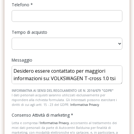
Telefono
*
Dispositivo antiavviamento elettronico
Display multifunzione
Divano posteriore non sdoppiabile, schienale divisibile e
ESC / Electronic Stability Control
ribaltabile
Tempo di acquisto
Fari alogeni
Filtro antipolline-antipolvere
Fari con accensione automatica
Front assist - sistema di assistenza alla frenata
Fari posteriori a led
Gusci specchietti retrovisivi esterni e maniglie porte nel colore
Messaggio
carrozzeria
Freni a disco
Illuminazione vano bagagli
Illuminazione bagagliaio
Inserti decorativi
Impianto audio con touchscreen
INFORMATIVA AI SENSI DEL REGOLAMENTO UE N. 2016/679 "GDPR"
I dati personali acquisiti saranno utilizzati esclusivamente per
Luci di coda, indicatori di direzione, luci freno e luci retromarcia a
rispondere alla richiesta formulata. Gli Interessati possono esercitare i
Inserti in acciaio esterni
diritti di cui agli artt. 15 - 23 del GDPR.
Informativa Privacy
.
led
Interni in tessuto
Consenso Attività di marketing
*
Luci di lettura posteriori supplementari
Kit riparazione pneumatici / tirefit
Letta e compresa l’
Informativa Privacy
, acconsento al trattamento dei
miei dati personali da parte di Autocentri Balduina per finalità di
Mancorrenti neri
marketing, con modalità elettroniche e/o cartacee, e, in particolare, a