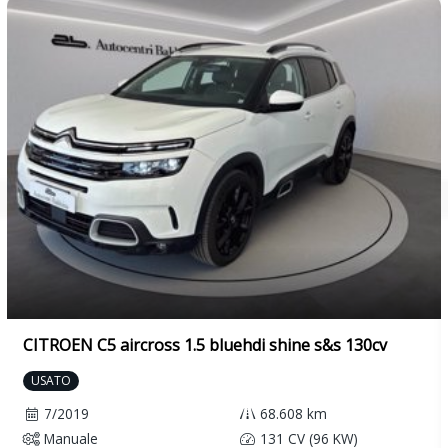
Volante multifunzione
CITROEN C5 aircross 1.5 bluehdi shine s&s 130cv
USATO
7/2019
68.608 km
Manuale
131 CV (96 KW)