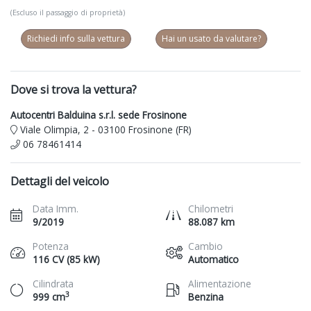
(Escluso il passaggio di proprietà)
Richiedi info sulla vettura
Hai un usato da valutare?
Dove si trova la vettura?
Autocentri Balduina s.r.l. sede Frosinone
Viale Olimpia, 2 - 03100 Frosinone (FR)
06 78461414
Dettagli del veicolo
Data Imm.
Chilometri
9/2019
88.087 km
Potenza
Cambio
116 CV (85 kW)
Automatico
Cilindrata
Alimentazione
3
999 cm
Benzina