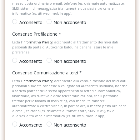
Luci diurne
mezzo posta ordinaria o email, telefono (es. chiamate automatizzate,
Misure di protezione pedoni e ciclisti ampliate e proattive
SMS, sistemi di messaggistica istantanea), e qualsiasi altro canale
Pacchetto sicurezza
informatico (es. siti web, mobile app).
Modanature nere
Acconsento
Non acconsento
Personalizzazioni Linea e Stile
Paraurti nel colore carrozzeria
Consenso Profilazione
*
Portaoggetti aggiuntivi
Pedaleria versione standard
Letta l’
Informativa Privacy
, acconsento al trattamento dei miei dati
personali da parte di Autocentri Balduina per analizzare le mie
Predisposizioni
preferenze.
Proiettori principali alogeni e indicatori di direzione con coprifari
Presa 12V aggiuntiva
vetro trasparente unico
Acconsento
Non acconsento
Radio DAB
Radio composition media
Consenso Comunicazione a terzi
*
Letta l’
Informativa Privacy
, acconsento alla comunicazione dei miei dati
Sedili abbattibili
Ricezione radio digitale dab+
personali a società connesse o collegate ad Autocentri Balduina, nonché
a società partner della stessa appartenenti ai settori automobilistico,
Sedili anteriori regolabili
Rilevatore di stanchezza
finanziario, assicurativo e delle telecomunicazioni, che li potranno
trattare per le finalità di marketing, con modalità cartacee,
automatizzate o elettroniche e, in particolare, a mezzo posta ordinaria
Sedili posteriori regolabili
Rivestimento porte e pannelli laterali
o email, telefono (es. chiamate automatizzate, SMS, MMS), fax e
qualsiasi altro canale informatico (es. siti web, mobile app).
Sistema di assistenza al mantenimento della corsia
Rivestimento sedili in tessuto, motivo sokicude
Acconsento
Non acconsento
Sistema di chiamata d'emergenza
Schienale del passeggero anteriore completamente ribaltabile