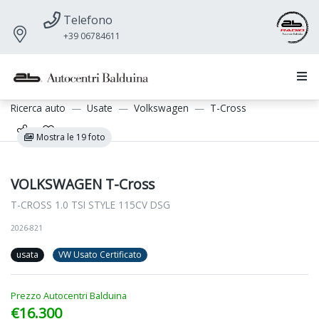
Telefono
+39 06784611
Ricerca auto
Usate
Volkswagen
T-Cross
Mostra le 19 foto
VOLKSWAGEN T-Cross
T-CROSS 1.0 TSI STYLE 115CV DSG
2026-821
usata
VW Usato Certificato
Prezzo Autocentri Balduina
€16.300